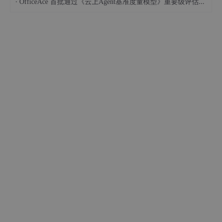
·
OfficeAce 首批通过《云上Agent基准度量模型》重要级评估，定义智能体可信新标杆