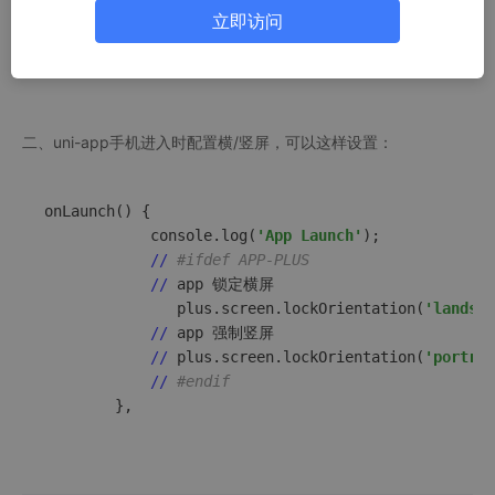
//隐藏虚拟按键
立即访问
     plus
.navigator
.hideSystemNavigation
() 

二、uni-app手机进入时配置横/竖屏，可以这样设置：
onLaunch() {

			console.log(
'App Launch'
);

//
#ifdef APP-PLUS
//
 app 锁定横屏

			   plus.screen.lockOrientation(
'landsca
//
 app 强制竖屏

//
 plus.screen.lockOrientation(
'portrai
//
#endif
		},