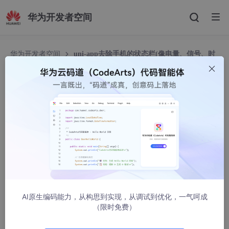
华为开发者空间
华为开发者空间
uni-app去除手机的状态栏(像电量、信号、时
间等)
uni-app去除手机的状态栏(像电量、信号、时间等)
韩召华
3422人浏览 · 2023-07-14 11:10:11
一、 uni-app自定义导航栏时，导航内容会和手机自带的状态栏相
重叠，为了解决这个问题可以这样：
AI原生编码能力，从构思到实现，从调试到优化，一气呵成
onShow
() {

（限时免费）
// 隐藏顶部电池,时间等信息 
     plus
.navigator
.setFullscreen
(true);
