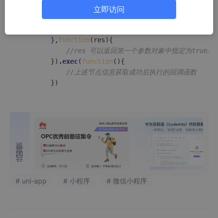
			rect:true,   
//是否返回节点布局位置信息{left,
立即访问
			size:true,  
//是否返回节点尺寸信息{width，h
			scrollOffset:true 
//是否返回节点滚动信息{scro
		},
function
(res){

//res 可以返回第一个参数对象中指定为true的
		})
.exec
(
function
(){

//上述节点信息获取成功后执行的回调函数
推荐内容
# uni-app
# 小程序
# 微信小程序