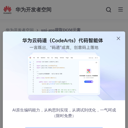
华为开发者空间
华为开发者空间
uni-app获取DOM元素
uni-app获取DOM元素
小郑！
23174人浏览 · 2021-11-24 13:50:42
uni-app获取DOM元素
	uni
.createSelectorQuery
()
.select
(
'#reasonSelf'
)

	uni
.createSelectorQuery
()
.select
(
'.class类名'
)

AI原生编码能力，从构思到实现，从调试到优化，一气呵成
	如果有许多相同类名的

（限时免费）
		let doms=uni
.createSelectorQuery
().selectA
		doms
.fields
({
