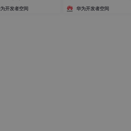
指导文档
华为开发者空间
华为开发者空间
()

ime()

 
60
 * 
60
 * 
24
))

/ 
30
)

365
) % 
30
)

+ remainDays + 
'天'