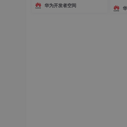
面，主播的真实动作、姿态变化及情绪
华为开发者空间
起伏无法被实时解析与映射。这种遮挡
方式虽保护了隐私，却牺牲了沉浸感与
function
formatDate
(
date
) 
{

互动性，使主播的真实感大打折扣。为
let
 currentTime = 
new
Date
().getTime
解决这一问题，HarmonyOS SDK（AR
let
 dateTime = (
new
Date
(
date
)).getT
Engine
let
 diff = currentTime - dateTime

let
 day = 
Math
.floor(diff / (
1000
 *
let
 year = 
Math
.trunc(day / 
365
)

let
 month = 
Math
.trunc((day % 
365
) 
let
 remainDays = 
Math
.trunc((day % 
return
 year + 
'岁'
 + month + 
'个月'
 
console.log
(
formatDate
(
'2012-10-22'
))