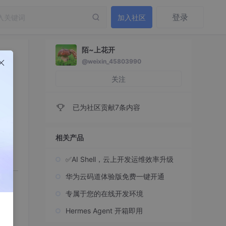
登录
加入社区
陌~上花开
@weixin_45803990
关注
已为社区贡献7条内容
相关产品
✅AI Shell，云上开发运维效率升级
华为云码道体验版免费一键开通
专属于您的在线开发环境
Hermes Agent 开箱即用