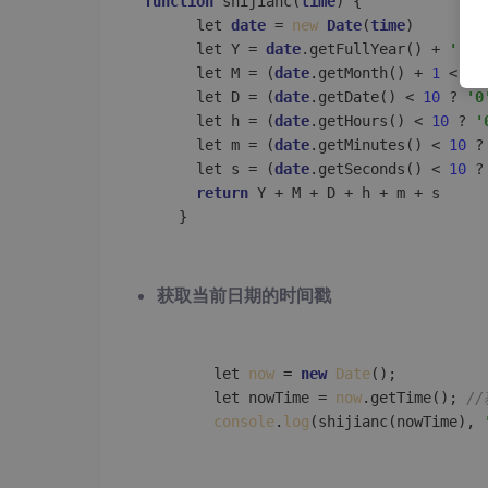
function
 shijianc(
time
) {

      let 
date
 = 
new
Date
(
time
)

      let Y = 
date
.getFullYear() + 
'-'
      let M = (
date
.getMonth() + 
1
 < 
10
      let D = (
date
.getDate() < 
10
 ? 
'0
      let h = (
date
.getHours() < 
10
 ? 
'
      let m = (
date
.getMinutes() < 
10
 ?
      let s = (
date
.getSeconds() < 
10
 ?
return
 Y + M + D + h + m + s

获取当前日期的时间戳
        let 
now
 = 
new
Date
();

        let nowTime = 
now
.getTime(); 
/
console
.
log
(shijianc(nowTime), 