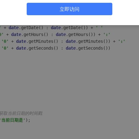
立即访问
 ? 
'0'
 + (
date
.getMonth() + 
1
) : 
date
.getMonth() + 
1
) + 
'
 + 
date
.getDate() : 
date
.getDate()) + 
' '
0'
 + 
date
.getHours() : 
date
.getHours()) + 
':'
 
'0'
 + 
date
.getMinutes() : 
date
.getMinutes()) + 
':'
 
'0'
 + 
date
.getSeconds() : 
date
.getSeconds())

/获取当前日期的时间戳
'当前日期是'