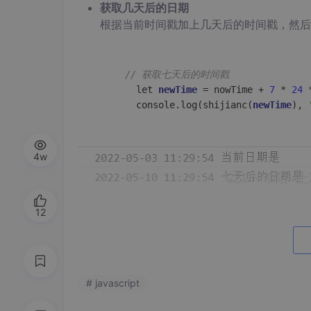
获取几天后的日期
根据当前时间戳加上几天后的时间戳，然后
// 获取七天后的时间戳
        let 
new
Time
 = nowTime + 
7
 * 
24
 
        console.log(shijianc(
new
Time
), 
4w
12
2、时间戳
分别转换为
天，小时，分
 format(time){

let
 day = Math
.floor
(time/(
1000
*
6
# javascript
let
 hours = Math
.floor
((time/(
100