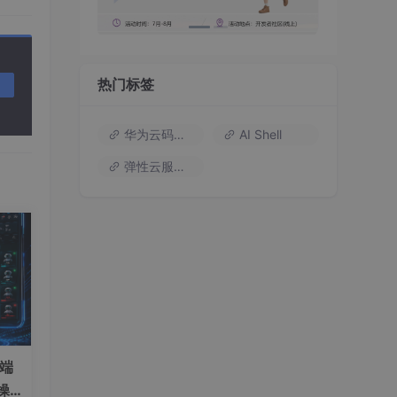
热门标签
华为云码道（Codearts）
AI Shell
弹性云服务器
 * 
60
 * 
60
 * 
1000
)

Hours
() + 
':'
 + d.
getMinutes
() + 
':'
 + d.
getSeconds
();

）端
操