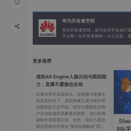
let
 minutes = Math
.floor
((time/(
1
let
 seconds = Math
.floor
((time/
10
return
 day+
'天'
+hours+
'小时'
+minut
华为开发者空间
华为开发者空间，是为全球开发者打
于让每一位开发者拥有一台云主机，
3、
2021
-
01
-
11
T09:
14
:
46
.
000
+
00
更多推荐
formatOrderTime
(
time
){

let
 data = time.
substr
(
0
, 
19
);

let
 newDate = 
new
Date
(
new
Date
(d
借助AR Engine人脸识别与跟踪能
力，直播不露脸也生动
let
 d = 
new
Date
(newDate);

在通信技术高度发达、短视频与直播全
let
 datetime=d.
getFullYear
() + 
'/
面普及的当下，虚拟形象已成为保护面
return
 datetime

部隐私的主流手段。部分注重隐私的用
户会借助虚拟形象遮挡面部，进行短视
频制作或直播互动。然而，现有方案的
【Gau
驱动逻辑仍停留在“预设动画触发”层
4、出生日期转换为岁、月、天
SQL