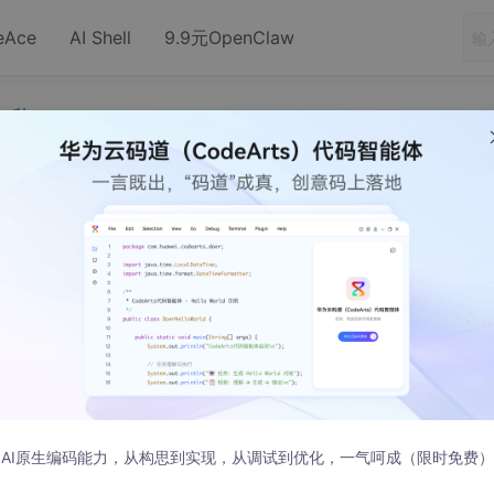
eAce
AI Shell
9.9元OpenClaw
、秒。
为年、月、日、时、分、秒。
秒
AI原生编码能力，从构思到实现，从调试到优化，一气呵成（限时免费）