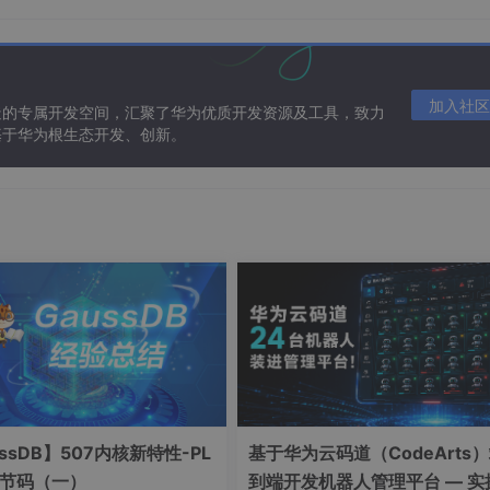
000
*
60
))
%60
)

00
)
%60
)

es+
'分钟'
+seconds+
'秒'
加入社区
造的专属开发空间，汇聚了华为优质开发资源及工具，致力
基于华为根生态开发、创新。
00
转换为正常
年月日
ata.
replace
(
/T/g
, 
' '
).
replace
(
/-/g
, 
'/'
)).
getTime
() + 
8
'
 + (d.
getMonth
() + 
1
) + 
'/'
 + d.
getDate
() + 
' '
 + d.
get
ssDB】507内核新特性-PL
基于华为云码道（CodeArts
字节码（一）
到端开发机器人管理平台 — 实