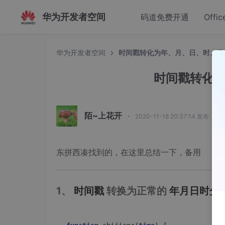
华为开发者空间
码道免费开通
Offic
华为开发者空间
时间戳转化为年、月、日、时、分
时间戳转化
陌~上花开
·
2020-11-18 20:37:14 发布
东拼西凑找到的，在这里总结一下，备用
1、
时间戳
转换为正常的
年月日时分