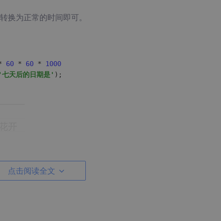
转换为正常的时间即可。
* 
60
 * 
60
 * 
1000
'七天后的日期是'
钟和秒
点击阅读全文
0
*
60
*
24
))

0
*
60
*
60
))
%24
)
