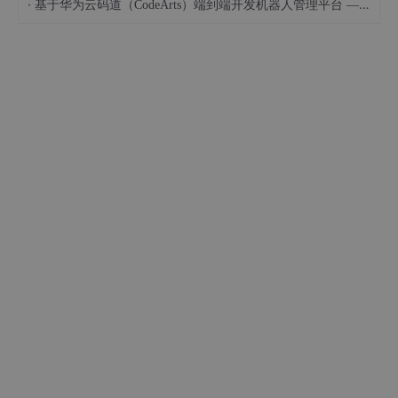
·
基于华为云码道（CodeArts）端到端开发机器人管理平台 — 实操指导文档