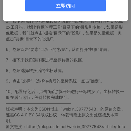
是为GPS全球定位系统使用而建立的坐标系统，也是全球所有卫星
立即访问
所用的坐标系统，主要参数是地球经纬度。
5、接下来我们把坐标系转换为其他坐标系统。首先打开ArcToolb
ox工具箱，找到“数据管理工具”目录下的“投影和变换”，如果是影
像数据，我们就点击“栅格“目录下的“投影”，如果是矢量数据，则
点击“要素”目录下的“投影”。
6、然后双击“要素”目录下的“投影”，从而打开“投影”界面。
7、接下来我们选择要进行坐标转换的数据。
8、然后选择转换后的坐标系统。
9、点击“选择”，选择转换后的坐标系统，点击“确定”。
10、配置好之后，点击“确定”就开始进行坐标转换了。坐标转换一
般在后台运行，等待转换完成即可。
————————————————
版权声明：本文为CSDN博主「weixin_39777543」的原创文章，
遵循CC 4.0 BY-SA版权协议，转载请附上原文出处链接及本声
明。
原文链接：https://blog.csdn.net/weixin_39777543/article/deta