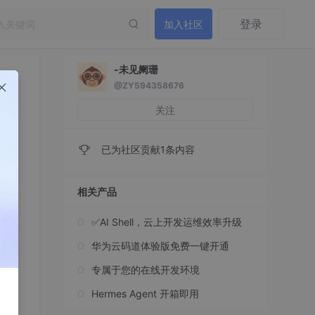
登录
加入社区
-未见阑珊
@ZY594358676
关注
已为社区贡献1条内容
相关产品
✅AI Shell，云上开发运维效率升级
华为云码道体验版免费一键开通
专属于您的在线开发环境
Hermes Agent 开箱即用