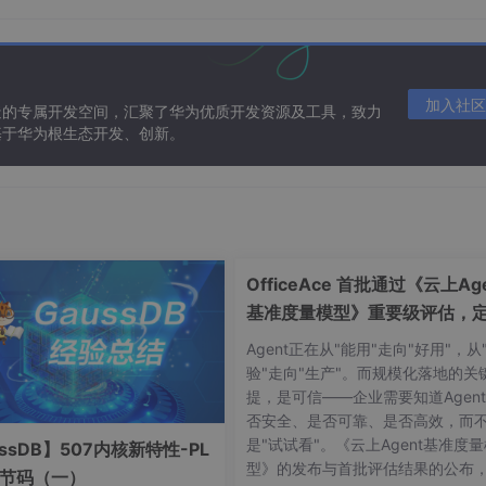
加入社区
造的专属开发空间，汇聚了华为优质开发资源及工具，致力
基于华为根生态开发、创新。
OfficeAce 首批通过《云上Age
基准度量模型》重要级评估，
智能体可信新标杆
Agent正在从"能用"走向"好用"，从
验"走向"生产"。而规模化落地的关
提，是可信——企业需要知道Agen
否安全、是否可靠、是否高效，而
是"试试看"。《云上Agent基准度
ssDB】507内核新特性-PL
型》的发布与首批评估结果的公布
字节码（一）