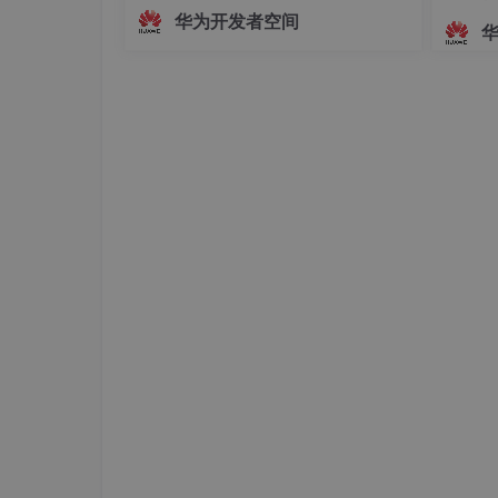
面，主播的真实动作、姿态变化及情绪
华为开发者空间
起伏无法被实时解析与映射。这种遮挡
方式虽保护了隐私，却牺牲了沉浸感与
互动性，使主播的真实感大打折扣。为
解决这一问题，HarmonyOS SDK（AR
Engine
4、查询个人信息