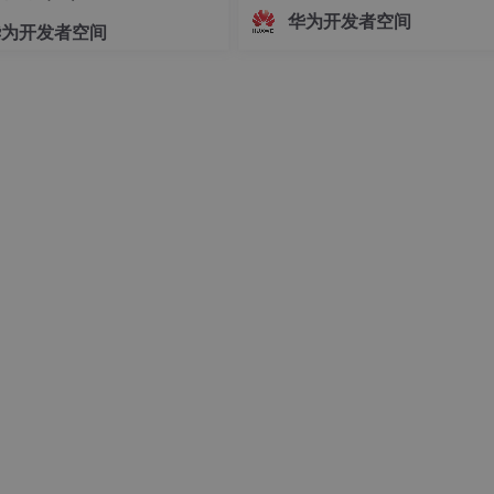
志着中国Agent产业正式迈入"有标
华为开发者空间
华为开发者空间
依、有尺可量"的新阶段。OfficeAc
批通过重要级评估，既是对自身Age
技术实力的验证，更是对行业的一
诺——让每一个运