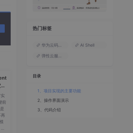
热门标签
华为云码道（Codearts）
AI Shell
弹性云服务器
目录
nt
定义
1、项目实现的主要功能
"实
2、操作界面演示
键前
t是
3、代码介绍
不再
量模
，标