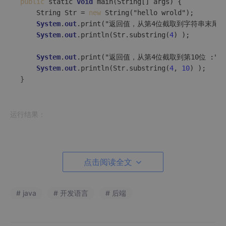
public
 static 
void
 main(String[] args) {

    String Str = 
new
 String("hello wrold");  

System
.
out
.print("返回值，从第4位截取到字符串末尾 :"
System
.
out
.println(Str.substring(
4
) );

System
.
out
.print("返回值，从第4位截取到第10位 :" );
System
.
out
.println(Str.substring(
4
, 
10
) );

运行结果：
返回值，从第
4
位截取到字符串末尾 :   
o
 wrold

返回值，从第
4
位截取到第
10
位    :   
o
点击阅读全文
2、通过StringUtils提供的方法
# java
# 开发语言
# 后端
//与第一种方法效果一样