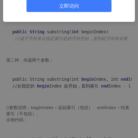
1、通过subString()方法来进行字符串截取，返回字符串中的子字
立即访问
符串，在java中有两种用法
第一种，传递一个参数：
public
String
substring
(
int
 beginIndex)
//该子字符串从指定索引处的字符开始，直到此字符串末尾。
第二种，传递两个参数：
public String substring(int 
begin
Index, int 
end
Inde
//从指定的 
begin
Index 处开始，直到索引 
end
Index - 
1
 
//参数说明：beginIndex – 起始索引（包括）、endIndex – 结束
索引（不包括）。
示例代码：