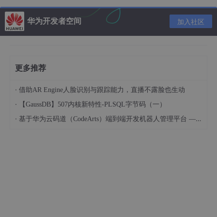
StringUtils.
substring
(
"hello world"
, 
4
);     
// 返
StringUtils.
substring
(
"hello world"
, 
4
, 
10
); 
// 返
华为开发者空间
加入社区
//截取某个字符串之前的字符
StringUtils.substringBefore(
"hello world"
, 
"l"
//结果是：he          这里是以第一个”l”，为标准。
更多推荐
StringUtils.substringBeforeLast(
"hello world"
, 
"l"
//结果为：hello wor   这里以最后一个“l”为准。
·
借助AR Engine人脸识别与跟踪能力，直播不露脸也生动
·
//截取某个字符串之后的字符
【GaussDB】507内核新特性-PLSQL字节码（一）
StringUtils.substringAfter(
"hello world"
, 
"l"
·
基于华为云码道（CodeArts）端到端开发机器人管理平台 — 实操指导文档
//结果是：lo world   这里是以第一个”l”，为标准。
StringUtils.substringAfterLast(
"hello world"
, 
"l"
//结果为：d          这里以最后一个“l”为准。
//截取两个字符串之间隔的字符
StringUtils.substringBetween(
"hello world"
, 
"o"
//结果是： w   两个o之间的字符串。   
StringUtils.substringBetween(
"hello world"
, 
"l"
, 
"r
//结果是： lo wo   第一个字符“l”与第一个字符“r”之间的字