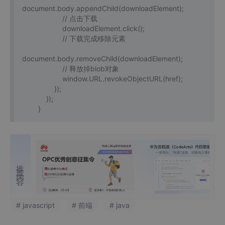
document.body.appendChild(downloadElement);
// 点击下载
downloadElement.click();
// 下载完成移除元素
document.body.removeChild(downloadElement);
// 释放掉blob对象
window.URL.revokeObjectURL(href);
});
});
}
推荐内容
# javascript
# 前端
# java