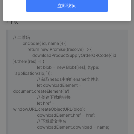
}
立即访问
2.下载
// 二维码
onCode({ id, name }) {
return new Promise((resolve) => {
downloadProductSupplyOrderQRCode({ id
}).then((res) => {
let blob = new Blob([res], {type:
`application/zip;`});
// 获取heads中的filename文件名
let downloadElement =
document.createElement('a');
// 创建下载的链接
let href =
window.URL.createObjectURL(blob);
downloadElement.href = href;
// 下载后文件名
downloadElement.download = name;