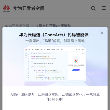
华为开发者空间
华为开发者空间
js 流文件下载zip压缩包
js 流文件下载zip压缩包
韩召华
5719人浏览 · 2022-07-18 11:42:21
1.接口
export const postApiGoodsStockbillQrcodeGoodsStock
= (params = {}) => {
return
AI原生编码能力，从构思到实现，从调试到优化，一气呵成
http.post(`${baseURL1}/api/goods/stockbill/qrcodeGoodsSto
（限时免费）
(params),{responseType: 'blob'}).then(res => res.data)