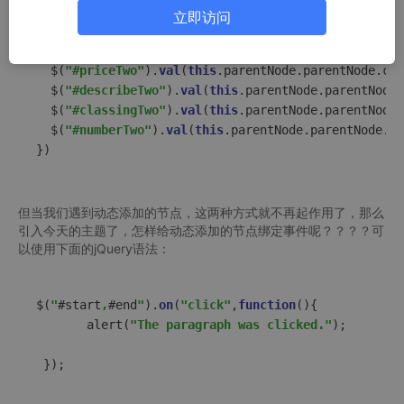
  $(
"#myModalTwo"
).show();

立即访问
  $(
"#idTwo"
).
val
(
this
.parentNode.parentNode.childr
  $(
"#nameTwo"
).
val
(
this
.parentNode.parentNode.chil
  $(
"#priceTwo"
).
val
(
this
.parentNode.parentNode.chi
  $(
"#describeTwo"
).
val
(
this
.parentNode.parentNode.
  $(
"#classingTwo"
).
val
(
this
.parentNode.parentNode.
  $(
"#numberTwo"
).
val
(
this
.parentNode.parentNode.ch
})
但当我们遇到动态添加的节点，这两种方式就不再起作用了，那么
引入今天的主题了，怎样给动态添加的节点绑定事件呢？？？？可
以使用下面的jQuery语法：
$(
"
#start
,
#end
"
).
on
(
"click"
,
function
(){

　　　　alert(
"The paragraph was clicked."
);
