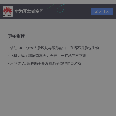
$(
"
#start
,
#end
"
).
on
(
"click"
,
function
(){

华为开发者空间
加入社区
});
（2）多个事件绑定同一个函数
更多推荐
·
借助AR Engine人脸识别与跟踪能力，直播不露脸也生动
$(
"p"
).on(
"mouseover mouseout"
,
function
(
){ 

·
飞机大战：满屏弹幕火力全开，一打就停不下来
})
·
用码道 AI 编程助手开发推箱子益智网页游戏
推荐内容
二、原生js