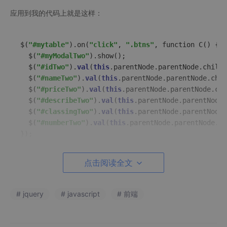
应用到我的代码上就是这样：
$(
"#mytable"
).on(
"click"
, 
".btns"
, function C() {

  $(
"#myModalTwo"
).show();

  $(
"#idTwo"
).
val
(
this
.parentNode.parentNode.childr
  $(
"#nameTwo"
).
val
(
this
.parentNode.parentNode.chil
  $(
"#priceTwo"
).
val
(
this
.parentNode.parentNode.chi
  $(
"#describeTwo"
).
val
(
this
.parentNode.parentNode.
  $(
"#classingTwo"
).
val
(
this
.parentNode.parentNode.
  $(
"#numberTwo"
).
val
(
this
.parentNode.parentNode.ch
});
点击阅读全文
这样问题就迎刃而解了！！！
后来我又更深层次的去了解了一下这种on方法动态绑定的用法，常
# jquery
# javascript
# 前端
用的可以分为以下两类：
（1）多个选择器绑定同一个事件