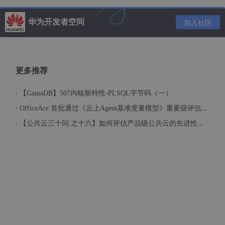
Web应用程序编写完毕后，若想提供给外界访问；需要一个服务器
来统一管理；
华为开发者空间
加入社区
1.3、静态web
*.htm， *.html这些都是网页的后缀、如果服务器上一直存在
这些东四，我们就可以直接通过网络进行读取；
更多推荐
·
【GaussDB】507内核新特性-PLSQL字节码（一）
·
OfficeAce 首批通过《云上Agent基准度量模型》重要级评估，定义智能体可信新标杆
·
【公共云三十问 之十六】如何评估产品级公共云的先进性水平？
静态web存在的缺点
Web页面无法动态更新，所有用户看到都是同一
个页面
轮播图，点击特效：伪动态