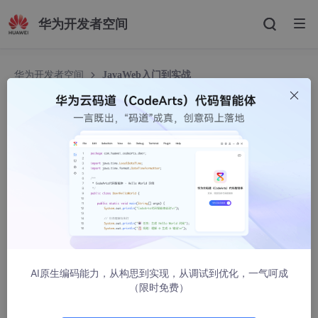
华为开发者空间
华为开发者空间
JavaWeb入门到实战
JavaWeb入门到实战
陈皮话没
6899人浏览 · 2022-07-11 21:57:22
B站视频：
https://www.bilibili.com/video/BV12J411M7S
1.基本概念
AI原生编码能力，从构思到实现，从调试到优化，一气呵成
1.1、前言
（限时免费）
web开发：