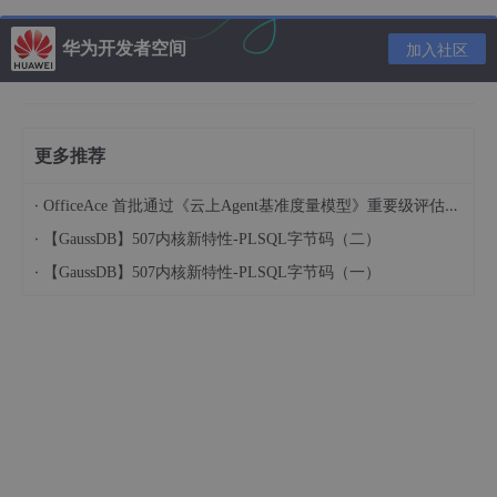
华为开发者空间
加入社区
window
.
AudioContext
 = 
window
.
AudioContext
 || 
window
try
 {

var
 context = 
new
window
.
AudioCon
var
 source = 
null
;

var
 audioBuffer = 
null
;

更多推荐
function
stopSound
(
) {

if
 (source) {

·
OfficeAce 首批通过《云上Agent基准度量模型》重要级评估，定义智能体可信新标杆
                          source.
stop
(
0
); 
//立即停止
·
【GaussDB】507内核新特性-PLSQL字节码（二）
                      }

·
【GaussDB】507内核新特性-PLSQL字节码（一）
                  }

function
playSound
(
) {

                      source = context.
createBuffer
                      source.
buffer
 = audioBuffer;

                      source.
loop
 = 
false
; 
//循环播
                      source.
connect
(context.
destin
                      source.
start
(
0
); 
//立即播放
                  }

function
initSound
(
arrayBuffer
) {

                      context.
decodeAudioData
(array