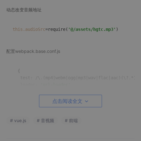
动态改变音频地址
this.audioSrc
=require(
'@/assets/hgtc.mp3'
配置webpack.base.conf.js
  {

   test: /\.(mp4|webm|ogg|mp3|wav|flac|aac)(\?.*)?$
   loader: 
'url-loader'
,

   options: {

     limit: 
10000
,

点击阅读全文
     // name: utils.
assetsPath
(
'media/[name].[hash:
     name: utils.
assetsPath
(
'assets/[name].[hash:7]
   }

# vue.js
# 音视频
# 前端