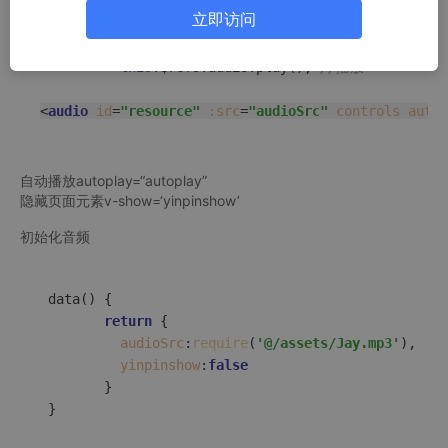
立即访问
     <audio controls=
"controls"
 hidden src=
"./stati
this
.
$refs
.
audio
.
currentTime
 = 
0
; 
//从头开始播放提
this
.
$refs
.
audio
.
play
(); 
//播放
<
audio
id
=
"resource"
:src
=
"audioSrc"
controls
autop
自动播放autoplay=“autoplay”
隐藏页面元素v-show=‘yinpinshow’
初始化音频
data
(
) {

return
 {

audioSrc
:
require
(
'@/assets/Jay.mp3'
),

yinpinshow
:
false
        }
