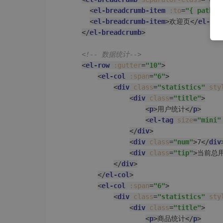
<
el-breadcrumb-item
:to
=
"{ path: 
<
el-breadcrumb-item
>
欢迎页
</
el-bre
</
el-breadcrumb
>
<!-- 数据统计-->
<
el-row
:gutter
=
"10"
>
<
el-col
:span
=
"6"
>
<
div
class
=
"statistics"
sty
<
div
class
=
"title"
>
<
p
>
用户统计
</
p
>
<
el-tag
size
=
"mini"
</
div
>
<
div
class
=
"num"
>
7
</
div
<
div
class
=
"tip"
>
当前总
</
div
>
</
el-col
>
<
el-col
:span
=
"6"
>
<
div
class
=
"statistics"
sty
<
div
class
=
"title"
>
<
p
>
商品统计
</
p
>