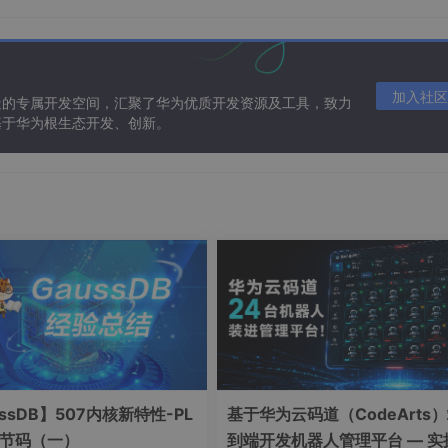
type
=
"primary"
>
实时
</
el-tag
>
>
售(元)
</
div
>
加入社区
造的专属开发空间，汇聚了华为优质开发资源及工具，致力
基于华为根生态开发、创新。
ssDB】507内核新特性-PL
基于华为云码道（CodeArts
字节码（一）
到端开发机器人管理平台 — 实