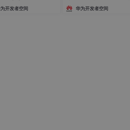
指导文档
华为开发者空间
华为开发者空间
ween; // 两边对齐

直居中
