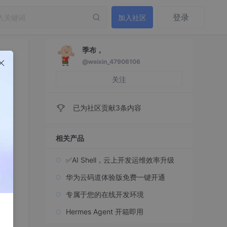
登录
加入社区
季布，
@weixin_47906106
关注
已为社区贡献3条内容
相关产品
✅AI Shell，云上开发运维效率升级
华为云码道体验版免费一键开通
专属于您的在线开发环境
Hermes Agent 开箱即用