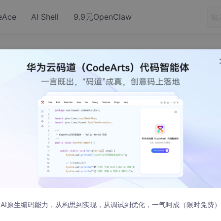
eAce
AI Shell
9.9元OpenClaw
数据统计模块(折线+饼图)
AI原生编码能力，从构思到实现，从调试到优化，一气呵成（限时免费）
icon-arrow-right"
>