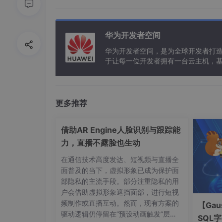
<
el-tag
size
=
"mini"
</
div
>
<
div
class
=
"num"
>
7
</
div
华为开发者空间
<
div
class
=
"tip"
>
当前总销
</
div
>
华为开发者空间，是为全球开发者打
</
el-col
>
于让每一位开发者拥有一台云主机，
</
el-row
>
</
div
>
</
template
>
更多推荐
<
script
>
export
default
借助AR Engine人脸识别与跟踪能
</
script
>
力，直播不露脸也生动
<
style
lang
=
"less"
scoped
>
在通信技术高度发达、短视频与直播全
.el-row
{

面普及的当下，虚拟形象已成为保护面
padding
: 
0
9px
;

部隐私的主流手段。部分注重隐私的用
.statistics
{

户会借助虚拟形象遮挡面部，进行短视
color
: white;

频制作或直播互动。然而，现有方案的
【Gau
height
: 
100px
;

驱动逻辑仍停留在“预设动画触发”层
SQL
border-radius
:
4px
;
