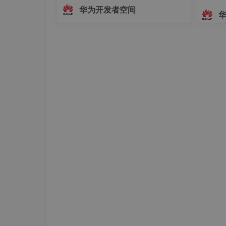
面，主播的真实动作、姿态变化及情绪
华为开发者空间
padding
: 
0
8px
;

起伏无法被实时解析与映射。这种遮挡
.title
{

方式虽保护了隐私，却牺牲了沉浸感与
display
: flex; // 弹性布局

互动性，使主播的真实感大打折扣。为
justify-content
: space-bet
解决这一问题，HarmonyOS SDK（AR
align-items
: center; // 垂
Engine
        }

p
{

font-size
: 
13px
;

font-weight
: bold;

        }

.num
{

font-size
: 
20px
;

font-weight
: bold;

text-align
: center;

        }

.tip
{

font-size
: 
12px
;

        }

    }
