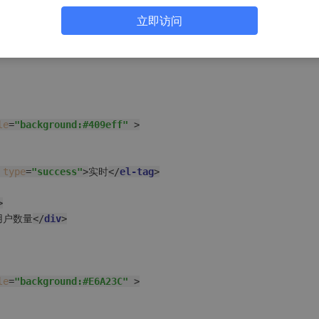
'/home' }"
>
首页
</
el-breadcrumb-item
>
立即访问
adcrumb-item
>
le
=
"background:#409eff"
 >
type
=
"success"
>
实时
</
el-tag
>
>
用户数量
</
div
>
le
=
"background:#E6A23C"
 >