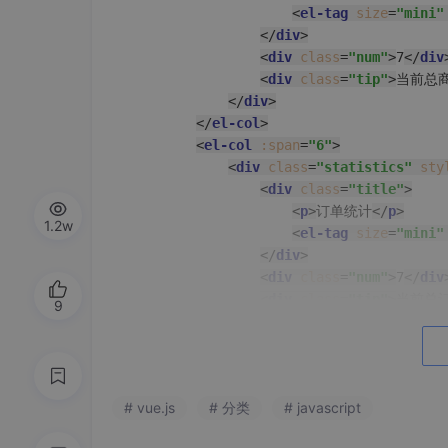
<
el-tag
size
=
"mini"
</
div
>
<
div
class
=
"num"
>
7
</
div
<
div
class
=
"tip"
>
当前总
</
div
>
</
el-col
>
<
el-col
:span
=
"6"
>
<
div
class
=
"statistics"
sty
<
div
class
=
"title"
>
<
p
>
订单统计
</
p
>
1.2w
<
el-tag
size
=
"mini"
</
div
>
<
div
class
=
"num"
>
7
</
div
<
div
class
=
"tip"
>
当前总
9
</
div
>
</
el-col
>
<
el-col
:span
=
"6"
>
<
div
class
=
"statistics"
sty
# vue.js
# 分类
# javascript
<
div
class
=
"title"
>
<
p
>
销售统计
</
p
>