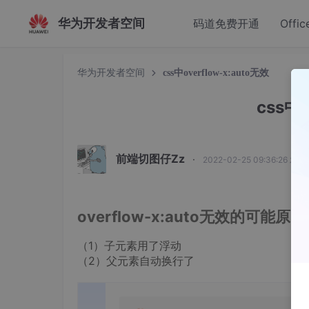
华为开发者空间
码道免费开通
Offic
华为开发者空间
css中overflow-x:auto无效
css中o
前端切图仔Zz
·
2022-02-25 09:36:26 发布
overflow-x:auto无效的可能原
（1）子元素用了浮动
（2）父元素自动换行了