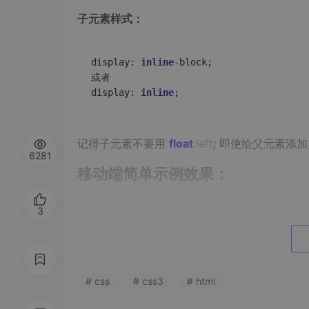
子元素样式：
display: 
inline
-block;

或者

display: 
inline
记得子元素不要用
float
:left
;
即使给父元素添加
6281
移动端简单示例效果：
3
# css
# css3
# html