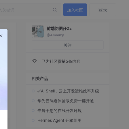
登录
加入社区
前端切图仔Zz
@Amouzy
关注
已为社区贡献5条内容
相关产品
✅AI Shell，云上开发运维效率升级
华为云码道体验版免费一键开通
专属于您的在线开发环境
Hermes Agent 开箱即用