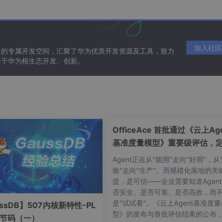
加入社区
造的专属开发空间，汇聚了华为优质开发资源及工具，致力
基于华为根生态开发、创新。
OfficeAce 首批通过《云上Age
基准度量模型》重要级评估，
智能体可信新标杆
Agent正在从"能用"走向"好用"，从
验"走向"生产"。而规模化落地的关
提，是可信——企业需要知道Agen
: 
30px
;
white-space
否安全、是否可靠、是否高效，而
: 
0px
是"试试看"。《云上Agent基准度
ssDB】507内核新特性-PL
ckground
: 
rgba
(
1
,
1
,
1
,.
05
);
border-radius
: 
4px
;
margin
: 
0
6
型》的发布与首批评估结果的公布
字节码（一）