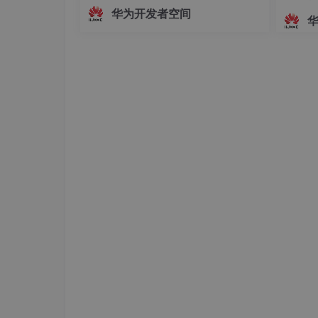
面，主播的真实动作、姿态变化及情绪
华为开发者空间
起伏无法被实时解析与映射。这种遮挡
方式虽保护了隐私，却牺牲了沉浸感与
互动性，使主播的真实感大打折扣。为
解决这一问题，HarmonyOS SDK（AR
Engine