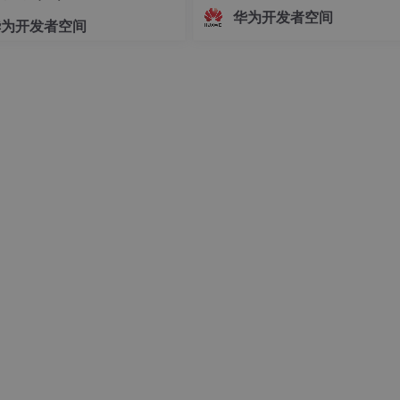
志着中国Agent产业正式迈入"有标
华为开发者空间
华为开发者空间
依、有尺可量"的新阶段。OfficeAc
批通过重要级评估，既是对自身Age
技术实力的验证，更是对行业的一
诺——让每一个运