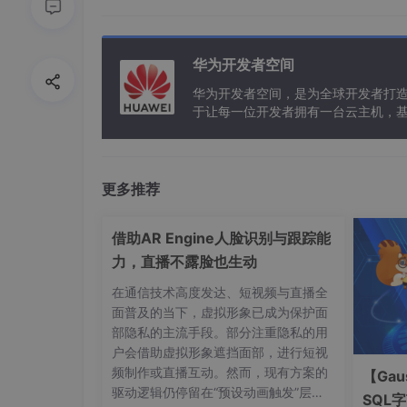
示例代码：
华为开发者空间
Html:
华为开发者空间，是为全球开发者打
于让每一位开发者拥有一台云主机，
<
ul
>
<
li
>
第一个哈哈
</
li
>
<
li
>
第一个哈哈
</
li
>
<
li
>
第一个哈哈
</
li
>
更多推荐
<
li
>
第一个哈哈
</
li
>
</
ul
>
借助AR Engine人脸识别与跟踪能
力，直播不露脸也生动
Css:
在通信技术高度发达、短视频与直播全
面普及的当下，虚拟形象已成为保护面
部隐私的主流手段。部分注重隐私的用
ul
{
overflow-x
: auto;
width
: 
300px
;
height
户会借助虚拟形象遮挡面部，进行短视
ul
::-webkit-scrollbar{
width
: 
0px
;
height
频制作或直播互动。然而，现有方案的
【Gau
li
{
list-style
: none;
padding
: 
2px
4px
;
ba
驱动逻辑仍停留在“预设动画触发”层
SQL