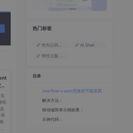
热门标签
华为云码道（Codearts）
AI Shell
弹性云服务器
目录
nt
定义
overflow-x:auto无效的可能原因：
"实
解决方法：
键前
t是
移动端简单示例效果：
不再
示例代码：
量模
px
8px
0
;
display
: inline-block;
font-size
: 
12px
，标