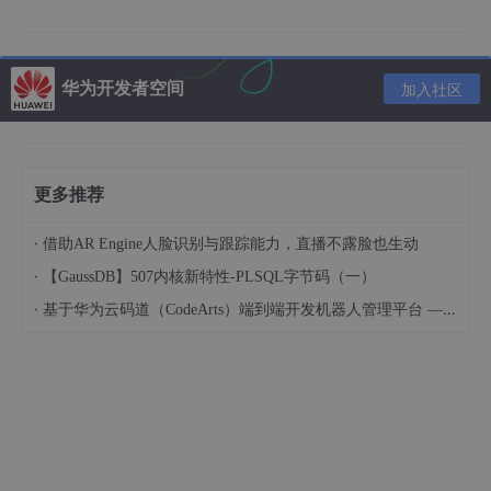
<
el-table
border
style
=
"width: 100%"
height
=
"10
<
template
v-for
=
"item in tabledData"
>
华为开发者空间
加入社区
<
el-table-column
width
=
"100"
:key
=
"item.tableNmae"
:label
=
"item.tableNmae"
更多推荐
align
=
"center"
          >
·
借助AR Engine人脸识别与跟踪能力，直播不露脸也生动
<
template
slot-scope
=
"scope"
>
<
span
>
{{ 
scope.row
[item.tableCode] }
·
【GaussDB】507内核新特性-PLSQL字节码（一）
</
template
>
·
基于华为云码道（CodeArts）端到端开发机器人管理平台 — 实操指导文档
</
el-table-column
>
</
template
>
</
el-table
>
创作不易 点赞支持一下趴