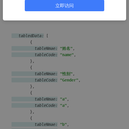
立即访问
让后台返回的数据格式
   tabledData:
 [

{
          tableNmae:
"姓名"
          tableCode:
"name"
,

}
,

{
          tableNmae:
"性别"
          tableCode:
"Gender"
,

}
,

{
          tableNmae:
"a"
          tableCode:
"a"
,

}
,

{
          tableNmae:
"b"