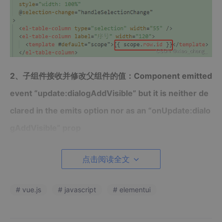
2、子组件接收并修改父组件的值：Component emitted
event “update:dialogAddVisible” but it is neither de
clared in the emits option nor as an “onUpdate:dialo
gAddVisible” prop
v-model需与update组合使用
点击阅读全文
<
template
>
# vue.js
# javascript
# elementui
<
add-user
v-model:dialogAddVisible
=
"dialogAddVi
</
template
>
<
script
setup
>