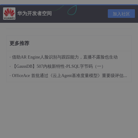
import
AddUser
from
'./addUser.vue'
import
{ ref, watch }
from
'vue'
华为开发者空间
加入社区
const
 dialogAddVisible = 
ref
(
false
watch
(dialogAddVisible, 
(
val, old
) =>
{

  dialogAddVisible.value = val

  console.log(dialogAddVisible.value)

更多推荐
}
</
script
>
·
借助AR Engine人脸识别与跟踪能力，直播不露脸也生动
·
【GaussDB】507内核新特性-PLSQL字节码（一）
<
template
>
·
OfficeAce 首批通过《云上Agent基准度量模型》重要级评估，定义智能体可信新标杆
<
div
v-model
=
'isDialogAddVisible'
>
</
div
>
</
template
>
<
script
setup
>
import
{ reactive, defineProps, defineEmits, watch,
const
 props = 
defineProps
(
{

  dialogAddVisible: {

    type: Boolean

  }