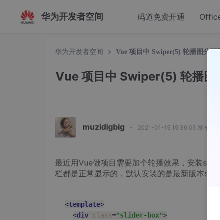
华为开发者空间
码道免费开通
Offic
华为开发者空间
Vue 项目中 Swiper(5) 轮播图分
Vue 项目中 Swiper(5) 轮播
muzidigbig
·
2021-01-15 15:36:05 发布
最近用Vue做项目需要加个轮播效果，安装sw
栏都是正常显示的，默认安装的是最新版本swipe
<
template
>
<
div
class
=
"slider-box"
>