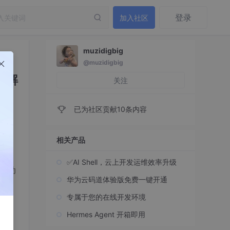
登录
加入社区
muzidigbig
@muzidigbig
题（解
关注
已为社区贡献10条内容
相关产品
✅AI Shell，云上开发运维效率升级
及滚动
华为云码道体验版免费一键开通
专属于您的在线开发环境
Hermes Agent 开箱即用