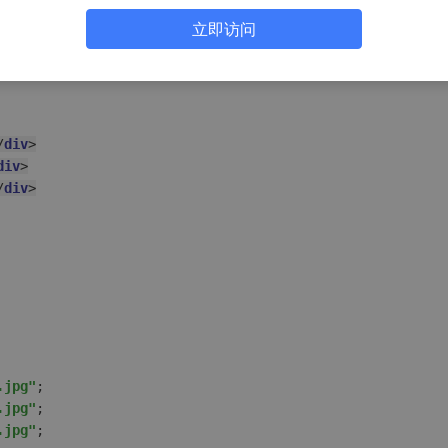
"banners.length"
>
立即访问
=
"(img, index) in banners"
:key
=
"index"
>
/
div
>
div
>
/
div
>
.jpg"
.jpg"
.jpg"
;
