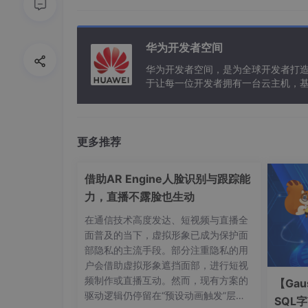
pagination
: {

el
: 
".swiper-pagination"
,

clickable
: 
true
华为开发者空间
        }

华为开发者空间，是为全球开发者打
      });

于让每一位开发者拥有一台云主机，
    });

  }

</
script
>
更多推荐
<
style
scoped
>
.swiper-wrapper
img
 {

借助AR Engine人脸识别与跟踪能
width
: 
100%
;

力，直播不露脸也生动
/* 设置前进后退 */
在通信技术高度发达、短视频与直播全
.swiper-container
 {

面普及的当下，虚拟形象已成为保护面
--swiper-theme-color
: 
#fff
; 
/* 设置Swi
部隐私的主流手段。部分注重隐私的用
--swiper-navigation-color
: 
#fff
; 
/* 
户会借助虚拟形象遮挡面部，进行短视
--swiper-navigation-size
: 
20px
; 
/* 设
频制作或直播互动。然而，现有方案的
【Gau
驱动逻辑仍停留在“预设动画触发”层
/* 设置分页 */
SQL