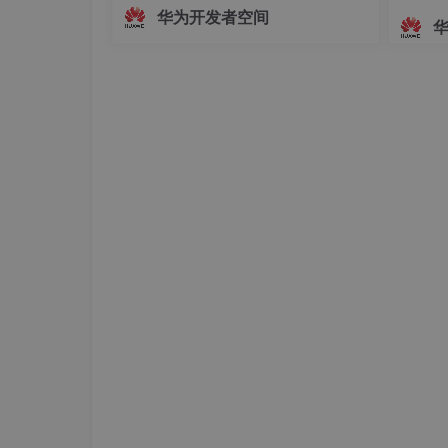
面，主播的真实动作、姿态变化及情绪
.swiper-container
 {

华为开发者空间
起伏无法被实时解析与映射。这种遮挡
--swiper-theme-color
: 
#ff6600
;

方式虽保护了隐私，却牺牲了沉浸感与
--swiper-pagination-color
: 
#fff
; 
/* 
互动性，使主播的真实感大打折扣。为
解决这一问题，HarmonyOS SDK（AR
</
style
>
Engine
而且分页器不显示都是体现在DOM中分页器pag
一下：
原因：
分页器下子节点元素没有生成渲染，轮播效果也
前。