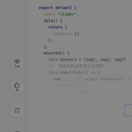
export
default
 {

name
: 
"slider"
,

data
(
) {

return
 {

banners
: []

    };

  },

mounted
(
) {

this
.
banners
 = [img1, img2, img3]

1w
//  需要在数据更新之后调用
this
.$nextTick(
() =>
 {

new
Swiper
(
".swiper-container"
, {

autoplay
: {

8
delay
: 
1000
//1秒切换一次
        },

loop
: 
true
,

navigation
: {

nextEl
: 
".swiper-button-next"
,
prevEl
: 
".swiper-button-prev"
        },
