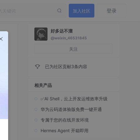
登录
加入社区
好多达不溜
@weixin_46531845
关注
已为社区贡献3条内容
相关产品
✅AI Shell，云上开发运维效率升级
华为云码道体验版免费一键开通
专属于您的在线开发环境
Hermes Agent 开箱即用