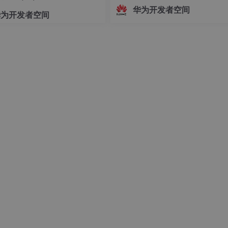
过大，将对图片进行压缩。然后调用 压缩语句。
志着中国Agent产业正式迈入"有标
华为开发者空间
华为开发者空间
依、有尺可量"的新阶段。OfficeAc
批通过重要级评估，既是对自身Age
技术实力的验证，更是对行业的一
诺——让每一个运
0kb左右。