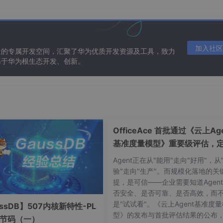
mage/jpeg/png";
/ 
1024
) * 
10
 < 
6
;

头像图片只能是 JPG 和 PNG 格式!");
加入社区
造的专属开发空间，汇聚了华为优质开发资源及工具，致力
基于华为根生态开发、创新。
片大小不能超过 600kb! 将进行压缩"
);

e
) =>
 {

要压缩的大小,可自定义
ately
(file, 
500
).
then
(
(
res
) =>
 {

OfficeAce 首批通过《云上Age
基准度量模型》重要级评估，
智能体可信新标杆
Agent正在从"能用"走向"好用"，从
验"走向"生产"。而规模化落地的关
提，是可信——企业需要知道Agen
否安全、是否可靠、是否高效，而
是"试试看"。《云上Agent基准度
ssDB】507内核新特性-PL
型》的发布与首批评估结果的公布
字节码（一）