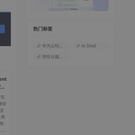
热门标签
华为云码道（Codearts）
AI Shell
弹性云服务器
nt
定义
"实
键前
t是
不再
量模
，标