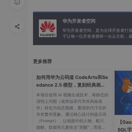
// const isJPG = file.type === "i
const
 isLt1M = (file.
size
 / 
1024
 
// if (!isJPG) {
华为开发者空间
//   this.$message.error("上传
// }
华为开发者空间，是为全球开发者打
if
 (!isLt1M) {

于让每一位开发者拥有一台云主机，
this
.
$message
.
warning
(
"上传头像图
let
 myImg = 
new
Promise
(
(
resolv
// 压缩到500KB,这里的500就是
          imageConversion.
compressAccur
更多推荐
resolve
(res);

          });

如何用华为云码道 CodeArts和Se
        });

edance 2.5 模型，复刻经典画作
console
.
log
(myImg);

名场面
return
 myImg;

本项目使用 AI 视频生成技术，将静态的
      }

清明上河图（或类似宋代市井风格画
return
 isLt1M;

作）转化为动态视频，重现宋代汴京的
市井繁华景象。通过精心设计的提示词
（Prompt），让画面中的人物、船只、
【Gau
旗帜、炊烟等元素依次"苏醒"，营造穿
SQL