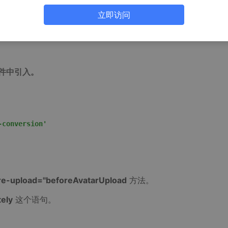
立即访问
组件中引入。
-conversion'
re-upload="beforeAvatarUpload
方法。
ely
这个语句。