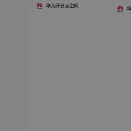
若是图片大小超过600kb,就提示用户，图片
越时空回到宋代的沉浸式体验。古画图
华为开发者空间
执行后，打印结果如图：
片 ──→ CodeArts 辅助编写脚本 ──→
Seedance 2.5 图生视频 ──→ 动态视
频输出↑精心设计的提示词（Prompt）
-p "
这是的 size，单位大小是字节，大小应该是50