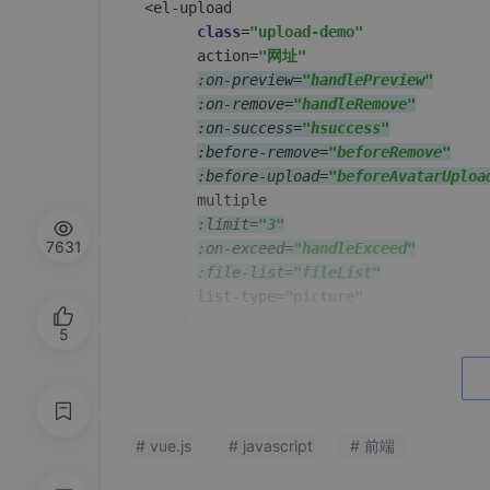
<el-upload

class
=
"upload-demo"
      action=
"网址"
:on-preview=
"handlePreview"
:on-remove=
"handleRemove"
:on-success=
"hsuccess"
:before-remove=
"beforeRemove"
:before-upload=
"beforeAvatarUploa
      multiple

:limit=
"3"
7631
:on-exceed=
"handleExceed"
:file-list=
"fileList"
      list-type=
"picture"
5
# vue.js
# javascript
# 前端
//图片上传前，进行图片校验
beforeAvatarUpload
(
file
) {
