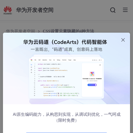
华为开发者空间
华为开发者空间
CSS设置元素隐藏的4种方法
CSS设置元素隐藏的4种方法
叶子yes
5090人浏览 · 2022-07-21 19:08:41
方法一 display：none
<!DOCTYPE 
html
>
<
html
lang
=
"en"
>
AI原生编码能力，从构思到实现，从调试到优化，一气呵成
<
head
>
（限时免费）
<
meta
charset
=
"UTF-8"
>
<
meta
http-equiv
=
"X-UA-Compatible"
content
=
"IE=ed