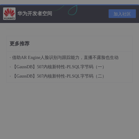
<
head
>
华为开发者空间
<
meta
charset
=
"UTF-8"
>
加入社区
<
meta
http-equiv
=
"X-UA-Compatible"
content
=
"IE=ed
<
meta
name
=
"viewport"
content
=
"width=device-width
<
title
>
Document
</
title
>
<
style
>
更多推荐
div
{

width
: 
200px
;

·
借助AR Engine人脸识别与跟踪能力，直播不露脸也生动
height
: 
200px
;

·
【GaussDB】507内核新特性-PLSQL字节码（一）
background-color
: pink;

visibility
: hidden;

·
【GaussDB】507内核新特性-PLSQL字节码（二）
    }

</
style
>
</
head
>
<
body
>
<
div
>
我是一个div
</
div
>
</
body
>
</
html
>