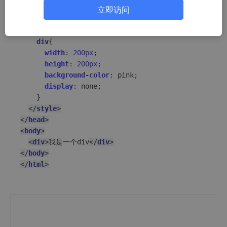
<
meta
name
=
"viewport"
content
=
"width=device-width
立即访问
<
title
>
Document
</
title
>
<
style
>
div
{

width
: 
200px
;

height
: 
200px
;

background-color
: pink;

display
: none;

    }

</
style
>
</
head
>
<
body
>
<
div
>
我是一个div
</
div
>
</
body
>
</
html
>