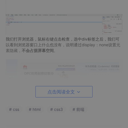
我们打开浏览器，鼠标右键点击检查，选中div标签之后，我们可
以看到浏览器窗口上什么也没有，说明通过display：none设置元
素隐藏，
不会占据屏幕空间
。
推荐内容
点击阅读全文
方法二 visibility: hidden
# css
# html
# css3
# 前端
<!DOCTYPE 
html
>
<
html
lang
=
"en"
>