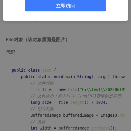
MultipartFile对象（该对象里面是图片）
立即访问
代码
结果
File对象（该对象里面是图片）
代码
public
class
Test
 {

public
static
void
main
(
String
[] args)
 throws E
// 文件对象
File
 file = 
new
File
(
"C:\\test\\20220619\\c
// 文件大小；其中file.length()获取的是字节，
long
 size = file.
length
() / 
1024
;

// 图片对象
        BufferedImage bufferedImage = ImageIO.
read
(
// 宽度
int
 width = bufferedImage.
getWidth
();
