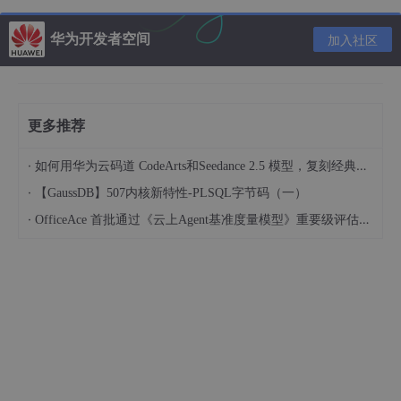
MultipartFile对象（该对象里面是图片）
华为开发者空间
加入社区
代码
public
class
Test
 {

更多推荐
public
static
void
main
(
String
[] args)
 throws E
// 文件对象
·
如何用华为云码道 CodeArts和Seedance 2.5 模型，复刻经典画作名场面
        MultipartFile file = 假设此处是前端传过来的对象
·
【GaussDB】507内核新特性-PLSQL字节码（一）
// 文件大小；其中file.length()获取的是字节，
long
 size = file.
getSize
() / 
1024
;

·
OfficeAce 首批通过《云上Agent基准度量模型》重要级评估，定义智能体可信新标杆
// 图片对象
        BufferedImage bufferedImage = ImageIO.
read
(
// 宽度
int
 width = bufferedImage.
getWidth
();

// 高度
int
 height = bufferedImage.
getHeight
();

// 打印信息
        System.out.
printf
(
"图片大小：%skb；图片宽度：
    }
