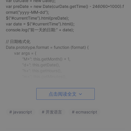
var curDate = new Date();
var preDate = new Date(curDate.getTime() - 24
60
60*1000).f
ormat(“yyyy-MM-dd”);
$(“#currentTime”).html(preDate);
var date = $(“#currentTime”).html();
console.log(“前一天的日期:” + date);
// 日期格式化
Date.prototype.format = function (format) {
var args = {
“M+”: this.getMonth() + 1,
“d+”: this.getDate(),
“h+”: this.getHours(),
“m+”: this.getMinutes(),
“s+”: this.getSeconds(),
“q+”: Math.floor((this.getMonth() + 3) / 3), //quarter
点击阅读全文
“S”: this.getMilliseconds()
};
if (/(y+)/.test(format)) format = format.replace(RegExp.$1,
(this.getFullYear() + “”).substr(4 - RegExp.$1.length));
# javascript
# 开发语言
# ecmascript
for (var i in args) {
var n = args[i];
if (new RegExp(“(” + i + “)”).test(format)) format = for