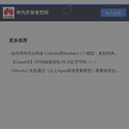
mat.replace(RegExp.$1, RegExp.$1.length == 1 ? n : (“00” +
n).substr((“” + n).length));
华为开发者空间
加入社区
}
return format;
};
更多推荐
·
如何用华为云码道 CodeArts和Seedance 2.5 模型，复刻经典画作名场面
·
【GaussDB】507内核新特性-PLSQL字节码（一）
·
OfficeAce 首批通过《云上Agent基准度量模型》重要级评估，定义智能体可信新标杆
推荐内容