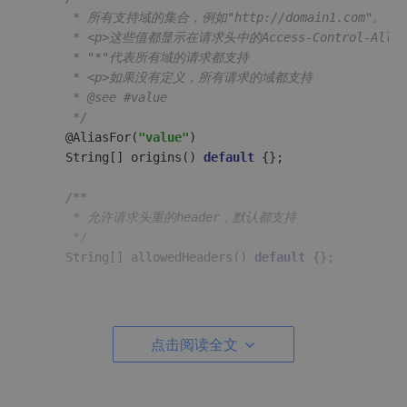
     * 所有支持域的集合，例如"http://domain1.com"。

     * <p>这些值都显示在请求头中的Access-Control-Allow-
     * "*"代表所有域的请求都支持

     * <p>如果没有定义，所有请求的域都支持

     * @see #value

     */
    @AliasFor(
"value"
)

String[] 
origins
() 
default
 {};

/**

     * 允许请求头重的header，默认都支持

     */
String[] 
allowedHeaders
() 
default
 {};

/**

     * 响应头中允许访问的header，默认为空

     */
点击阅读全文
String[] 
exposedHeaders
() 
default
 {};

/**
