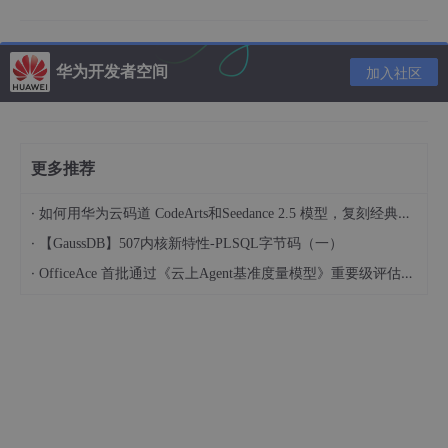
     * 请求支持的方法，例如"{RequestMethod.GET, Request
     * 默认支持RequestMapping中设置的方法

     */
华为开发者空间
加入社区
RequestMethod[] 
methods
() 
default
 {};

/**

     * 是否允许cookie随请求发送，使用时必须指定具体的域

     */
更多推荐
String 
allowCredentials
() 
default
 ""
;

·
如何用华为云码道 CodeArts和Seedance 2.5 模型，复刻经典画作名场面
/**

·
【GaussDB】507内核新特性-PLSQL字节码（一）
     * 预请求的结果的有效期，默认30分钟

·
OfficeAce 首批通过《云上Agent基准度量模型》重要级评估，定义智能体可信新标杆
     */
long
maxAge
() 
default
 -1
;

@CrossOrigin注解可以在类上使用，也可以在方法上使用；
其中@CrossOrigin中的2个参数：