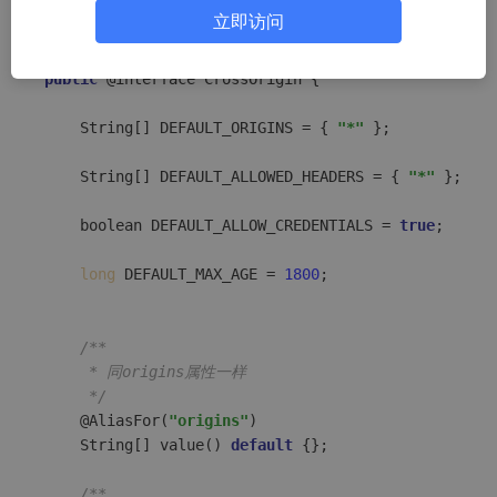
@Target({ ElementType.METHOD, ElementType.TYPE })

立即访问
@Retention(RetentionPolicy.RUNTIME)

public
 @interface CrossOrigin {

    String[] DEFAULT_ORIGINS = { 
"*"
 };

    String[] DEFAULT_ALLOWED_HEADERS = { 
"*"
 };

    boolean DEFAULT_ALLOW_CREDENTIALS = 
true
;

long
 DEFAULT_MAX_AGE = 
1800
;

/**

     * 同origins属性一样

     */
    @AliasFor(
"origins"
)

String[] 
value
() 
default
 {};

/**
