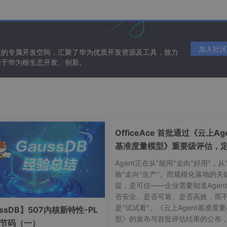
加入社区
造的专属开发空间，汇聚了华为优质开发资源及工具，致力
基于华为根生态开发、创新。
，将当前类自动注入到Spring容器中
OfficeAce 首批通过《云上Age
UserService
{

基准度量模型》重要级评估，
智能体可信新标杆
Agent正在从"能用"走向"好用"，从
验"走向"生产"。而规模化落地的关
提，是可信——企业需要知道Agen
否安全、是否可靠、是否高效，而
d);

是"试试看"。《云上Agent基准度
ssDB】507内核新特性-PL
型》的发布与首批评估结果的公布
字节码（一）