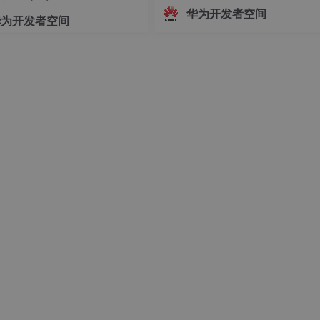
志着中国Agent产业正式迈入"有标
华为开发者空间
华为开发者空间
依、有尺可量"的新阶段。OfficeAc
批通过重要级评估，既是对自身Age
技术实力的验证，更是对行业的一
诺——让每一个运
用于框架寻找接口和对应接口的xml文件
per 3.0//EN"
-3-mapper.dtd"
>
mapper.dao.UserDao"
>
tmapper.entities.User"
>
om t_user where uid=#
{uid}