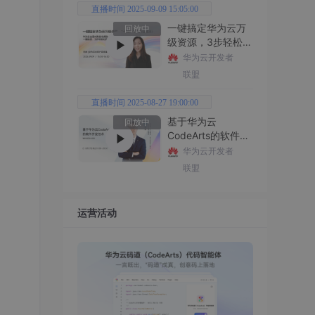
直播时间 2025-09-09 15:05:00
一键搞定华为云万
回放中
级资源，3步轻松管
理企业成本
华为云开发者
联盟
直播时间 2025-08-27 19:00:00
基于华为云
回放中
CodeArts的软件开
发技术
华为云开发者
联盟
运营活动