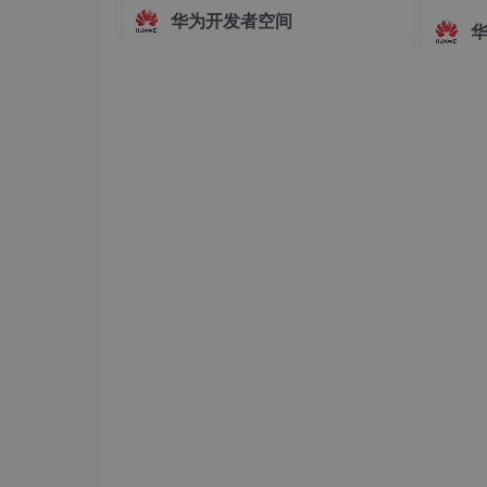
越时空回到宋代的沉浸式体验。古画图
}
华为开发者空间
片 ──→ CodeArts 辅助编写脚本 ──→
Seedance 2.5 图生视频 ──→ 动态视
频输出↑精心设计的提示词（Prompt）
3.Dao层中的基本注解
-p "
@Mapper 标注于接口的上方，
对应的xml文件：
<?xml version=
"1.0"
 encoding=
"UTF-8"
?>
<!DOCTYPE 
mapper
PUBLIC
"-//mybatis.org//DTD Map
"http://mybatis.org/dtd/mybatis
<
mapper
namespace
=
"com.start.springboot
<
select
id
=
"selectById"
resultType
=
"com.start.springboo
        select uid,username,password fr
</
select
>
</
mapper
>