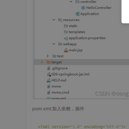
pom.xml:加入依赖，插件
<?xml version=
"1.0"
 encoding=
"UTF-8"
?>