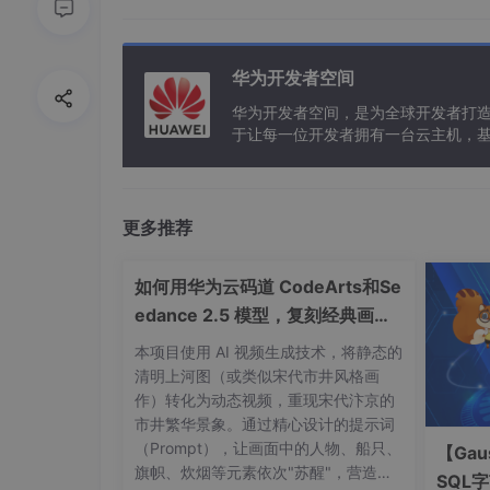
<
groupId
>
org.apache.tomcat.
<
artifactId
>
tomcat-embed-ja
</
dependency
>
华为开发者空间
<
dependency
>
华为开发者空间，是为全球开发者打
<
groupId
>
org.springframewor
于让每一位开发者拥有一台云主机，
<
artifactId
>
spring-boot-sta
</
dependency
>
<
dependency
>
更多推荐
<
groupId
>
org.springframewor
<
artifactId
>
spring-boot-sta
如何用华为云码道 CodeArts和Se
<
scope
>
test
</
scope
>
edance 2.5 模型，复刻经典画作
</
dependency
>
名场面
</
dependencies
>
本项目使用 AI 视频生成技术，将静态的
清明上河图（或类似宋代市井风格画
<
build
>
作）转化为动态视频，重现宋代汴京的
<!--resources插件，把jsp编译到META-
市井繁华景象。通过精心设计的提示词
<
resources
>
（Prompt），让画面中的人物、船只、
【Gau
<
resource
>
旗帜、炊烟等元素依次"苏醒"，营造穿
SQL
<
directory
>
src/main/web