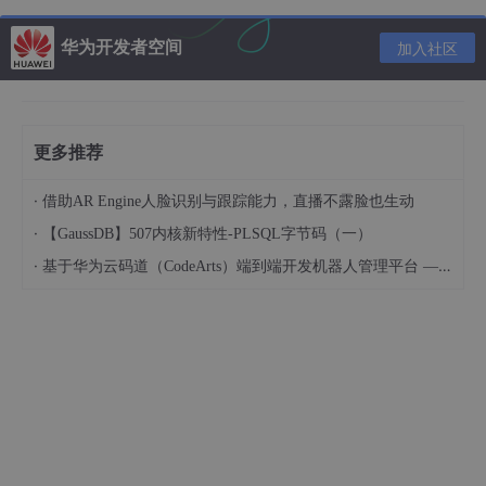
华为开发者空间
加入社区
更多推荐
·
借助AR Engine人脸识别与跟踪能力，直播不露脸也生动
·
【GaussDB】507内核新特性-PLSQL字节码（一）
**注意：以上代码适用于Spring Boot 2.6以下（不含2.6）版本
·
基于华为云码道（CodeArts）端到端开发机器人管理平台 — 实操指导文档
关于K
nife4
j框架，提供了一系列的注解，便于实现API文档的显