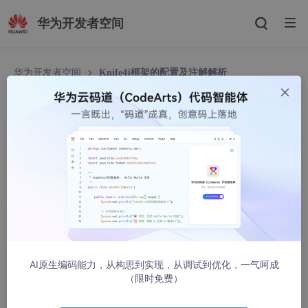
华为开发者空间
华为开发者空间
Knife4j框架的配置及注解解析
Knife4j框架的配置及注解解析
内卷达人
5529人浏览 · 2022-08-31 23:58:13
Knife4j是一款基于Swagger 2的在线API文档框架。

在Spring Boot中，使用此框架时，需要：

AI原生编码能力，从构思到实现，从调试到优化，一气呵成
-
（限时免费）
-
 在配置文件（
`application.properties`
-
 编写配置类（代码相对固定，建议CV）