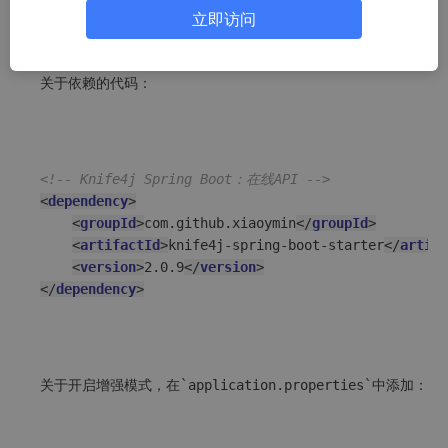
立即访问
关于依赖的代码：
<!-- Knife4j Spring Boot：在线API -->
<
dependency
>
<
groupId
>
com.github.xiaoymin
</
groupId
>
<
artifactId
>
knife4j-spring-boot-starter
</
artifa
<
version
>
2.0.9
</
version
>
</
dependency
>
关于开启增强模式，在`application.properties`中添加：