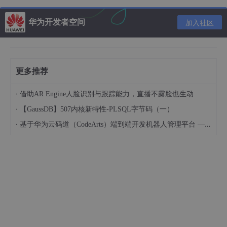
ean的方法，并且交给Spring容器管理；从这我们就明白了为啥@
Bean是放在方法的注释上了，因为它很明确地告诉被注释的方
华为开发者空间
加入社区
法，你给我产生一个Bean，然后交给Spring容器，剩下的你就别
管了
2、记住，@Bean就放在方法上，就是产生一个Bean，那你是不
是又糊涂了，因为已经在你定义的类上加了@Configration等注册
更多推荐
Bean的注解了，为啥还要用@Bean呢？这个我也不知道，下面我
给个例子，一起探讨一下吧：
·
借助AR Engine人脸识别与跟踪能力，直播不露脸也生动
·
【GaussDB】507内核新特性-PLSQL字节码（一）
1
package
 com.edu.fruit;

·
基于华为云码道（CodeArts）端到端开发机器人管理平台 — 实操指导文档
2
//定义一个接口
3
public
interface
Fruit
<
T
>
{

4
//没有方法
5
 }

6
7
/*

 8 *定义两个子类

 9 */
10
package
11
@Configuration