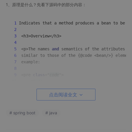
1、原理是什么？先看下源码中的部分内容：
1
 Indicates that a method produces a bean to be ma
2
3
  <h3>Overview</h3>

4
5
  <p>The names 
and
 semantics of the attributes to
6
  similar to those of the {@code <bean/>} element
7
  example:

8
9
  <pre 
class
="
code
10
      @
Bean
11
public
MyBean
myBean
点击阅读全文
12
// instantiate and configure MyBean obj
13
return
14
     }</pre>
# spring boot
# java
意思是@Bean明确地指示了一种方法，什么方法呢——产生一个b