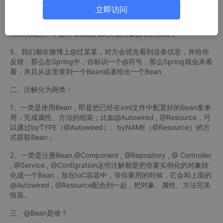
pring IoC的注解；
立即访问
4、把Bean理解为类的代理或代言人（实际上确实是通过反射、代
理来实现的），这样它就能代表类拥有该拥有的东西了
5、我们都在微博上@过某某，对方会优先看到这条信息，并给你
反馈，那么在Spring中，你标识一个@符号，那么Spring就会来看
看，并且从这里拿到一个Bean或者给出一个Bean
二、注解分为两类：
1、一类是使用Bean，即是把已经在xml文件中配置好的Bean拿来
用，完成属性、方法的组装；比如@Autowired , @Resource，可
以通过byTYPE（@Autowired）、byNAME（@Resource）的方
式获取Bean；
2、一类是注册Bean,@Component , @Repository , @ Controller
, @Service , @Configration这些注解都是把你要实例化的对象转
化成一个Bean，放在IoC容器中，等你要用的时候，它会和上面的
@Autowired , @Resource配合到一起，把对象、属性、方法完美
组装。
三、@Bean是啥？