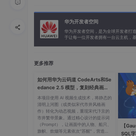
1.2 IDEA环境配置
华为开发者空间
1.2.1 滚轮缩放
华为开发者空间，是为全球开发者打
于让每一位开发者拥有一台云主机，
更多推荐
如何用华为云码道 CodeArts和Se
edance 2.5 模型，复刻经典画作
名场面
本项目使用 AI 视频生成技术，将静态的
清明上河图（或类似宋代市井风格画
1.2.2 设定自动提示
作）转化为动态视频，重现宋代汴京的
说明: 配置该项之后.自动不区分大小写.
市井繁华景象。通过精心设计的提示词
（Prompt），让画面中的人物、船只、
【Gau
旗帜、炊烟等元素依次"苏醒"，营造穿
SQL