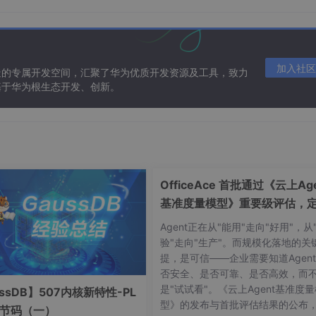
加入社区
造的专属开发空间，汇聚了华为优质开发资源及工具，致力
基于华为根生态开发、创新。
OfficeAce 首批通过《云上Age
基准度量模型》重要级评估，
智能体可信新标杆
Agent正在从"能用"走向"好用"，从
验"走向"生产"。而规模化落地的关
提，是可信——企业需要知道Agen
否安全、是否可靠、是否高效，而
是"试试看"。《云上Agent基准度
ssDB】507内核新特性-PL
型》的发布与首批评估结果的公布
字节码（一）