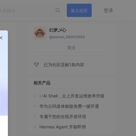
登录
加入社区
幻梦乄心
@weixin_58055885
关注
已为社区贡献1条内容
相关产品
✅AI Shell，云上开发运维效率升级
华为云码道体验版免费一键开通
专属于您的在线开发环境
Hermes Agent 开箱即用