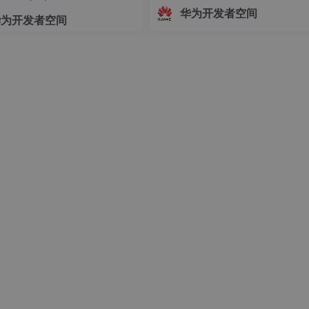
志着中国Agent产业正式迈入"有标
华为开发者空间
华为开发者空间
依、有尺可量"的新阶段。OfficeAc
批通过重要级评估，既是对自身Age
技术实力的验证，更是对行业的一
诺——让每一个运