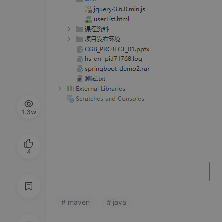
1.3w
4
2. IDEA管理新的工作空间
使用File-Open 打开新的目录
# maven
# java