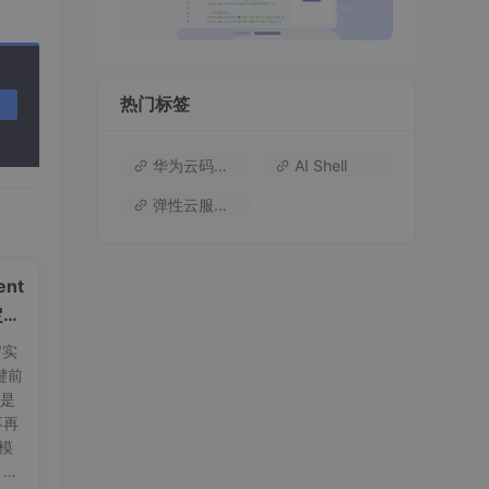
热门标签
华为云码道（Codearts）
AI Shell
弹性云服务器
nt
定义
"实
键前
t是
不再
量模
，标