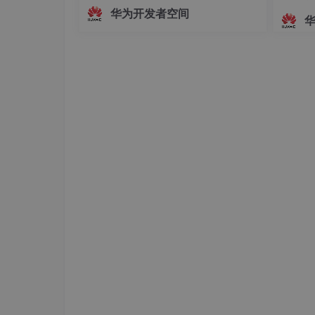
越时空回到宋代的沉浸式体验。古画图
华为开发者空间
片 ──→ CodeArts 辅助编写脚本 ──→
Seedance 2.5 图生视频 ──→ 动态视
频输出↑精心设计的提示词（Prompt）
-p "
1.2.3 设置参数提示
说明: 设定之后方法中有参数提示.