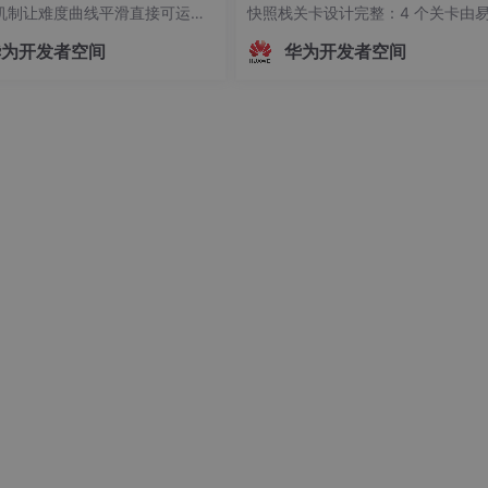
机制让难度曲线平滑直接可运
快照栈关卡设计完整：4 个关卡由
index.html即玩，无任何构建
难，字符画定义便于扩展，通关自
华为开发者空间
华为开发者空间
贴需求到能玩的飞机大战，码道
转、全部通关回环工程习惯良好：解
30 秒交付了一个 475 行、零依赖
渲染/移动/撤回/判定函数拆分清晰
件游戏：鼠标操控、自动连射、
成后主动做语法检查，代码可读性
机、爆炸粒子
码道开发推箱子这类益智网页游戏
大的感受是「