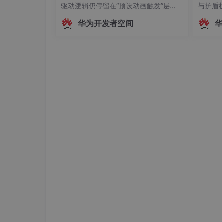
驱动逻辑仍停留在“预设动画触发”层
与护盾
面，主播的真实动作、姿态变化及情绪
行：双击
华为开发者空间
起伏无法被实时解析与映射。这种遮挡
依赖从
方式虽保护了隐私，却牺牲了沉浸感与
5 分 
互动性，使主播的真实感大打折扣。为
的单文
解决这一问题，HarmonyOS SDK（AR
多路敌
Engine