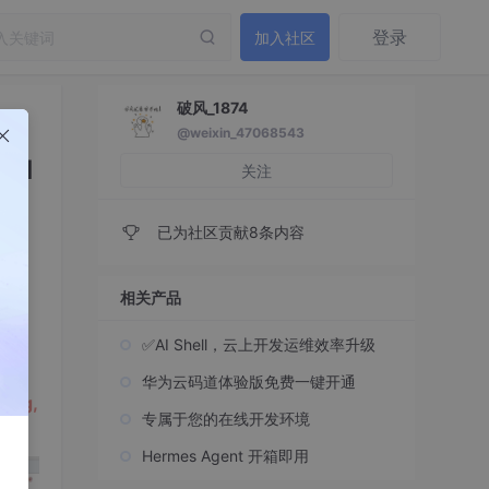
登录
加入社区
破风_1874
@weixin_47068543
o d
关注
已为社区贡献8条内容
相关产品
✅AI Shell，云上开发运维效率升级
华为云码道体验版免费一键开通
sing,
专属于您的在线开发环境
Hermes Agent 开箱即用