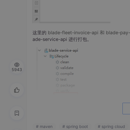
这里的
blade-fleet-invoice-api 和 blade
ade-service-api 进行打包。
5943
# maven
# spring boot
# spring cloud