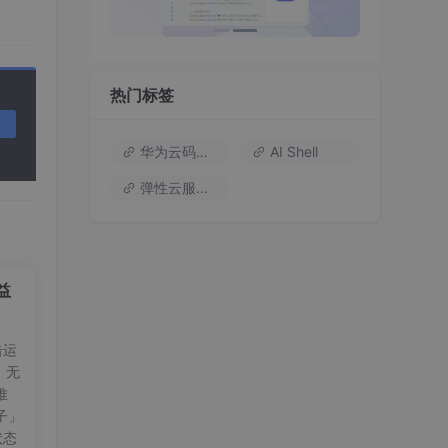
热门标签
华为云码道（Codearts）
AI Shell
弹性云服务器
益
击运
，无
推
子」
状态