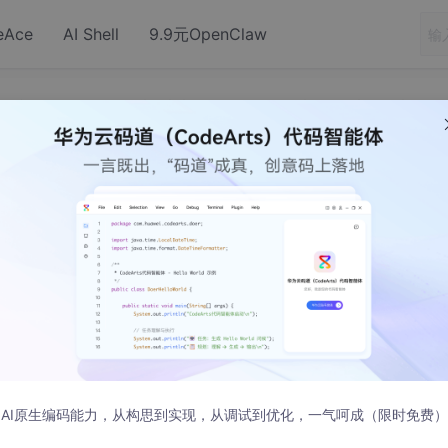
eAce
AI Shell
9.9元OpenClaw
:1.0.0.RELEASE is missing, no dependency information available
X:jar:1.0.0.RELEASE is missing, n
 information available
.springblade:blade-pay-util-api:jar:1.0.0.RELEASE is mis
AI原生编码能力，从构思到实现，从调试到优化，一气呵成（限时免费）