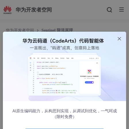
华为开发者空间
华为开发者空间
Sentinel 限流原理
Sentinel 限流原理
Heloise_yangyuchang
21457人浏览 · 2022-04-30 10:55:17
Sentinel 限流原理
一、限流规则
在Sentinel中，限流的直接表现形式是，在执行
AI原生编码能力，从构思到实现，从调试到优化，一气呵成
Entry
nodeA =SphU.
entry
(resourceName)
的时候抛出 FlowE
（限时免费）
xception 异常。FlowException 是BlockException 的子类，可以
捕捉 BlockException 来自定义被限流之后的处理逻辑。