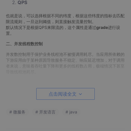
QPS
也就是说，可以选择根据不同的纬度，根据这些纬度的指标去匹配
限流规则，一旦达到阈值，则直接触发流量控制。
默认情况下是根据QPS来限流的，这个属性是通过
grade
进行设
置。
二、并发线程数控制
并发数控制用于保护业务线程池不被慢调用耗尽。当应用所依赖的
下游应用由于某种原因导致服务不稳定、响应延迟增加，对于调用
者来说，意味着吞吐量下降和更多的线程数占用，极端情况下甚至
导致线程池耗尽。
为了应对太多线程占用的情况，业内有使用隔离的方案，比如通过
不同业务逻辑使用不同线程池来隔离业务自身之间的资源争抢（
H
点击阅读全文
ystrix 线程池隔离
）。
这种隔离方案虽然隔离性比较好，但是代价就是线程数目太多，线
程上下文切换的 (开销)比较大，特别是对低延时的调用有比较大的
影响。
# 微服务
# 开发语言
# java
Sentinel 并发控制不负责创建和管理线程池，而是简单统计当前请
求上下文的线程数目（正在执行的调用数目），如果超出阈值，新