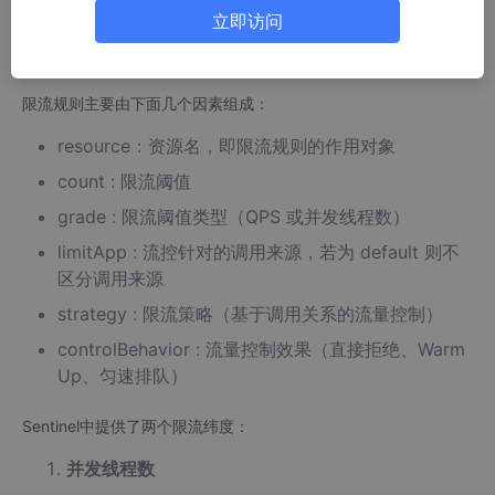
并且，对于同一个资源或者不同资源可以分别创建多条限流规则，
立即访问
FlowSlot会对该资源的所有限流规则依次遍历，直到有规则触发限
流或者所有规则遍历完毕。
限流规则主要由下面几个因素组成：
resource：资源名，即限流规则的作用对象
count : 限流阈值
grade : 限流阈值类型（QPS 或并发线程数）
limitApp : 流控针对的调用来源，若为 default 则不
区分调用来源
strategy : 限流策略（基于调用关系的流量控制）
controlBehavior : 流量控制效果（直接拒绝、Warm
Up、匀速排队）
Sentinel中提供了两个限流纬度：
并发线程数