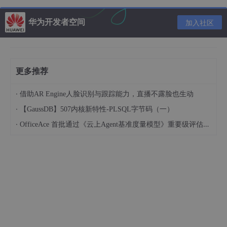
的请求会被立即拒绝，效果类似于
Hystrix 信号量隔离
。
华为开发者空间
加入社区
并发线程数控制参数配置（
并发线程数控制通常在调用端进行配
置
）：
grade: RuleConstant.FLOW_GRADE_THREAD
count: 此时它的含义是并发线程数量
更多推荐
三、QPS流量控制
·
借助AR Engine人脸识别与跟踪能力，直播不露脸也生动
·
【GaussDB】507内核新特性-PLSQL字节码（一）
当 QPS 超过某个阈值的时候，则采取措施进行流量控制行为（类
似于我们前面说过的限流算法上的差异）。
·
OfficeAce 首批通过《云上Agent基准度量模型》重要级评估，定义智能体可信新标杆
Sentinel提供了四种流量控制行为
直接拒绝（CONTROL_BEHAVIOR_DEFAULT）
Warm Up（CONTROL_BEHAVIOR_WARM_UP）
匀速排队（CONTROL_BEHAVIOR_RATE_LIMITE
R，漏桶算法 ）
冷启动+匀速器（CONTROL_BEHAVIOR_WARM_U
P_RATE_LIMITER），除了让流量缓慢增