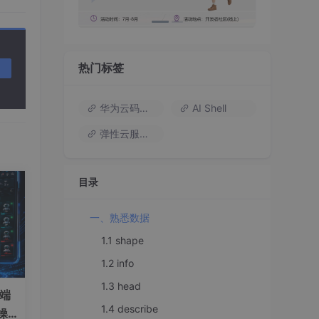
热门标签
华为云码道（Codearts）
AI Shell
弹性云服务器
目录
一、熟悉数据
1.1 shape
1.2 info
1.3 head
）端
1.4 describe
操