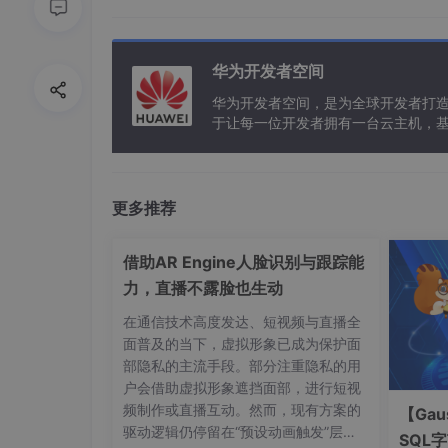
华为开发者空间
华为开发者空间，是为全球开发者打
于让每一位开发者拥有一台云主机，
其中：“编号”“姓名”“识别码”“时间”称为索引列；左边
通过第一篇的方法，将数据导入python中。
更多推荐
借助AR Engine人脸识别与跟踪能
import
 pandas 
as
 pd

df=pd.read_excel(
r"D:\杂货\新编码.xlsx"
,
力，直播不露脸也生动
print
(df)
在通信技术高度发达、短视频与直播全
面普及的当下，虚拟形象已成为保护面
部隐私的主流手段。部分注重隐私的用
户会借助虚拟形象遮挡面部，进行短视
频制作或直播互动。然而，现有方案的
【Gau
驱动逻辑仍停留在“预设动画触发”层
SQL