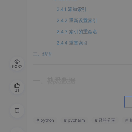
2.4.1 添加索引
2.4.2 重新设置索引
2.4.3 索引的重命名
2.4.4 重置索引
三、结语
9032
一、熟悉数据
31
我们将EXCEL中的数据导入之后，需要对数
作。
该部分涉及到四个基本方法，分别为“shape”“inf
# python
# pycharm
# 经验分享
# 
以下是我准备好的一组简单的excel数据：