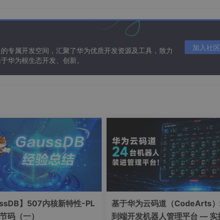
加入社区
造的专属开发空间，汇聚了华为优质开发资源及工具，致力
基于华为根生态开发、创新。
的“1”“2”···“6”称为索引行。
代码与输出结果如下所示：
sheet_name=
'Sheet1'
ssDB】507内核新特性-PL
基于华为云码道（CodeArts
字节码（一）
到端开发机器人管理平台 — 实