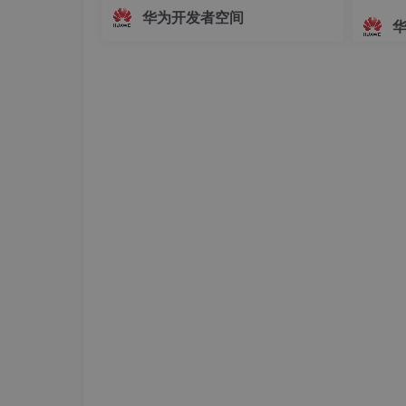
面，主播的真实动作、姿态变化及情绪
华为开发者空间
起伏无法被实时解析与映射。这种遮挡
方式虽保护了隐私，却牺牲了沉浸感与
此部分不再详述，请见第一篇。
互动性，使主播的真实感大打折扣。为
解决这一问题，HarmonyOS SDK（AR
1.1 shape
Engine
在导入excel表格数据后，使用该方法可以查
的是，该方法输出的行数和列数不包括索引行和
代码与输出结果如下：
m
print