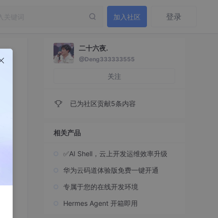
登录
加入社区
二十六夜.
@Deng333333555
关注
已为社区贡献5条内容
相关产品
✅AI Shell，云上开发运维效率升级
华为云码道体验版免费一键开通
专属于您的在线开发环境
Hermes Agent 开箱即用