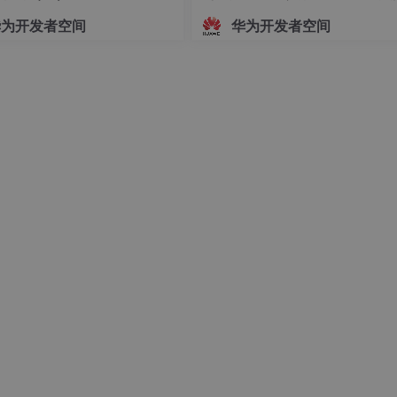
指导文档
华为开发者空间
华为开发者空间
看该表格的数据一共有多少行多少列，并以元组的形式输出。需要
索引列。