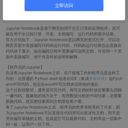
Python是一门编程语言，具有丰富强大的库。Python 也被称为胶
立即访问
水语言，因为它能够把用其他语言制作的各种模块（尤其是C/C+
+）很轻松地连在一起。
R是用于统计分析、绘图的语言和操作环境。
Jupyter Notebook是基于网页的用于交互计算的应用程序。其可
被应用于全过程计算：开发、文档编写、运行代码和展示结果。
官方介绍如下：Jupyter Notebook是以网页的形式打开，可以在
网页页面中直接编写代码和运行代码，代码的运行结果也会直接在
代码块下显示。如在编程过程中需要编写说明文档，可在同一个页
面中直接编写，便于作及时的说明和解释。
【程序员的Jupyter】
在没有Jupyter Notebook之前，在IT领域工作的程序员是这样工
作的：在普通的 Python shell 或者在IDE（集成
开发环境
）如Pych
arm中写代码，然后在word中写文档来说明他的项目。
这个过程很繁琐，通常是写完代码，再写文档的时候还要重头回顾
一遍代码。最麻烦的地方在于，有些数据分析的中间结果，还要重
新跑代码，然后把结果弄到文档里给客户看。
有了Jupyter Notebook之后，程序员的世界突然美好了许多，因
为Jupyter Notebook可以直接在代码旁写出叙述性文档，而不是
另外编写单独的文档。也就是它可以能将代码、文档等这一切集中
到一处，让用户一目了然。