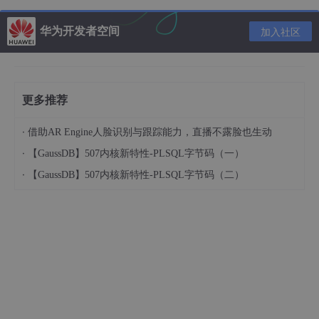
华为开发者空间
加入社区
3、在命令提示窗口输入
pip
install
jupyter
,然后回车；
install[ɪnˈstɔːl]：安装
更多推荐
·
借助AR Engine人脸识别与跟踪能力，直播不露脸也生动
·
【GaussDB】507内核新特性-PLSQL字节码（一）
·
【GaussDB】507内核新特性-PLSQL字节码（二）
4、等待安装，等最下方出现
Successfully
install jupyter......
的
信息，则表示 jupyter 安装成功。