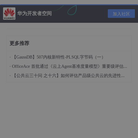
检索Python并选择Install(安装)
华为开发者空间
加入社区
更多推荐
·
【GaussDB】507内核新特性-PLSQL字节码（一）
·
OfficeAce 首批通过《云上Agent基准度量模型》重要级评估，定义智能体可信新标杆
·
【公共云三十问 之十六】如何评估产品级公共云的先进性水平？
安装完成以后，重新启动IDEA。
Step 4：创建Python项目