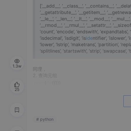
[’__add__’, ‘__class__’, ‘__contains__’, ‘__delatt
‘__getattribute__’, ‘__getitem__’, ‘__getnewargs_
‘__le__’, ‘__len__’, ‘__lt__’, ‘__mod__’, ‘__mul_
‘__rmod__’, ‘__rmul__’, ‘__setattr__’, ‘__sizeof
‘count’, ‘encode’, ‘endswith’, ‘expandtabs’, ‘f
‘isdecimal’, ‘isdigit’, ‘is
ide
ntifier’, ‘islower’, ‘
‘lower’, ‘lstrip’, ‘maketrans’, ‘partition’, ‘replace’
‘splitlines’, ‘startswith’, ‘strip’, ‘swapcase’, ‘ti
1.3w
同理，
2. 查询元组
print
(
dir
(()))
25
3. 查询列表
print
(dir([])
)
4. 查询字典
print
(
dir
({}))
# python
3、查询非内置类