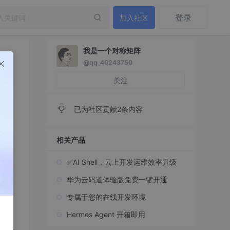
登录
加入社区
我是一个对称矩阵
@qq_40243750
关注
已为社区贡献2条内容
相关产品
✅AI Shell，云上开发运维效率升级
华为云码道体验版免费一键开通
专属于您的在线开发环境
Hermes Agent 开箱即用