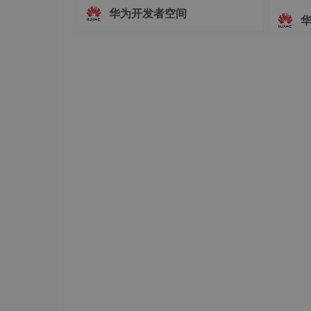
面，主播的真实动作、姿态变化及情绪
华为开发者空间
起伏无法被实时解析与映射。这种遮挡
[’__class__’, ‘__delattr__’, ‘__dict__’, ‘__dir__’
方式虽保护了隐私，却牺牲了沉浸感与
‘__hash__’, ‘__init__’, ‘__init_subclass__’, ‘__le
互动性，使主播的真实感大打折扣。为
‘__reduce_ex__’, ‘__repr__’, ‘__setattr__’, ‘__s
解决这一问题，HarmonyOS SDK（AR
Engine
如果实例化后，再查询：
dir_test
=
DIR_Test(a
=
1
)
print
(
dir
(
dir_test
))
[’__class__’, ‘__delattr__’, ‘__dict__’, ‘__dir__’
‘__hash__’, ‘__init__’, ‘__init_subclass__’, ‘__le
‘__reduce_ex__’, ‘__repr__’, ‘__setattr__’, ‘__si
‘eval’, ‘train’]
可以看出：
没有实例化后查询，只能看到方法；实例化