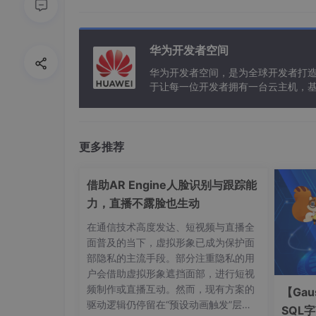
除了上述内置类可以查询，所有对象都可以查询
首先，定义一个类：
华为开发者空间
华为开发者空间，是为全球开发者打
于让每一位开发者拥有一台云主机，
class
DIR_Test:
def
__init__
(
self
, a
):

self
.a = a

self
.b = 
2
更多推荐
self
.c = 
"hello dir"
def
train
(
self
):

借助AR Engine人脸识别与跟踪能
        pass

力，直播不露脸也生动
在通信技术高度发达、短视频与直播全
def
eval
(
self
):

面普及的当下，虚拟形象已成为保护面
部隐私的主流手段。部分注重隐私的用
户会借助虚拟形象遮挡面部，进行短视
频制作或直播互动。然而，现有方案的
【Gau
先来看看不实例化，直接查询：
驱动逻辑仍停留在“预设动画触发”层
print
(
dir
(
DIR_Test
))
SQL