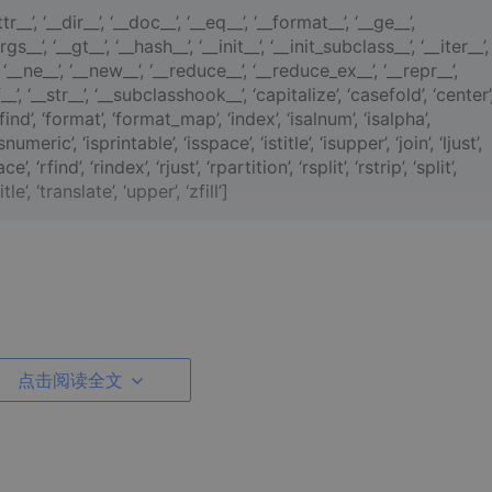
r__’, ‘__dir__’, ‘__doc__’, ‘__eq__’, ‘__format__’, ‘__ge__’,
_’, ‘__gt__’, ‘__hash__’, ‘__init__’, ‘__init_subclass__’, ‘__iter__’,
_’, ‘__ne__’, ‘__new__’, ‘__reduce__’, ‘__reduce_ex__’, ‘__repr__’,
__’, ‘__str__’, ‘__subclasshook__’, ‘capitalize’, ‘casefold’, ‘center’
ind’, ‘format’, ‘format_map’, ‘index’, ‘isalnum’, ‘isalpha’,
isnumeric’, ‘isprintable’, ‘isspace’, ‘istitle’, ‘isupper’, ‘join’, ‘ljust’,
, ‘rfind’, ‘rindex’, ‘rjust’, ‘rpartition’, ‘rsplit’, ‘rstrip’, ‘split’,
tle’, ‘translate’, ‘upper’, ‘zfill’]
点击阅读全文