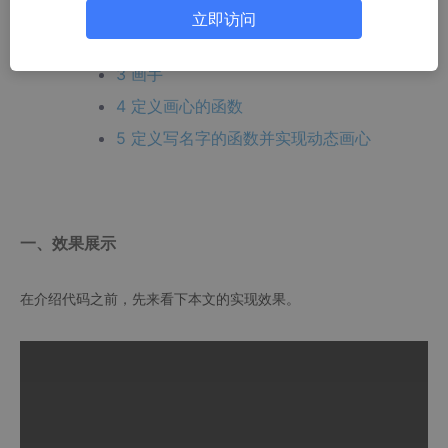
1 导入库
立即访问
2 播放音乐
3 画手
4 定义画心的函数
5 定义写名字的函数并实现动态画心
一、效果展示
在介绍代码之前，先来看下本文的实现效果。