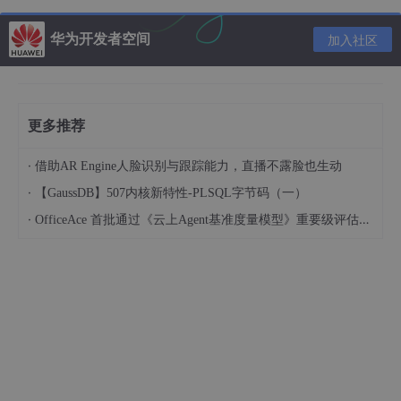
Python绘制比心图的原理是：应用turtle库控制函数绘制不同曲线
构成比心图。
华为开发者空间
加入社区
1 导入库
更多推荐
首先导入本文需要加载的库，如果你有些库还没有安装，导致运行
代码时报错，可以在Anaconda Prompt中用pip方法安装。
·
借助AR Engine人脸识别与跟踪能力，直播不露脸也生动
·
【GaussDB】507内核新特性-PLSQL字节码（一）
# -
*- coding: UTF-8 -*
-

·
OfficeAce 首批通过《云上Agent基准度量模型》重要级评估，定义智能体可信新标杆
'''

代码用途 ：画比心手

作者     ：阿黎逸阳

博客     :  https://blog.csdn.net/qq_32532663/articl
'''

import os

import pygame

import turtle as t 
