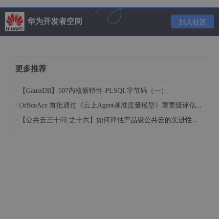
    filepath = 
'./logs/'
 + 
date
[
0
] + 
'-'
 + hour_min
               + hour_minute[
2
] + 
'.txt'
华为开发者空间
加入社区
# 打开文件
file
 = 
open
(filepath, 
'w'
)

# 读取当前时间
    now = 
time
.strftime(
'%Y-%m-%d %H:%M:%S'
)

更多推荐
# 写入数据
file
.
write
(now + 
'   '
 + 
'loss: '
 + str(
2
) + 
'\
·
【GaussDB】507内核新特性-PLSQL字节码（一）
# 刷新缓存
file
.flush()

·
OfficeAce 首批通过《云上Agent基准度量模型》重要级评估，定义智能体可信新标杆
·
【公共云三十问 之十六】如何评估产品级公共云的先进性水平？
二、主要函数说明
1、本地时间
time
.strftime
(
'format'
)
返回的是当地时间，具体返回的时间取