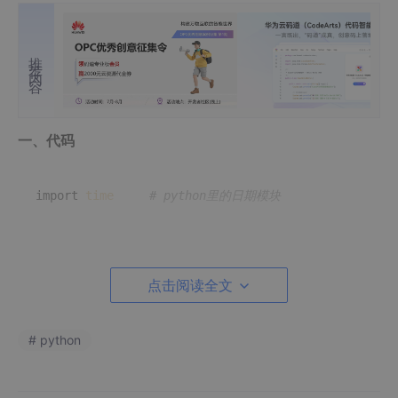
推荐内容
一、代码
import 
time
# python里的日期模块
def savePara():

date
 = 
time
.strftime(
'%Y-%m-%d %H:%M:%S'
).
split
点击阅读全文
    print(
date
)     
# ['2021-07-22', '16:11:00']
    hour_minute = 
date
[
1
].
split
(
':'
)

# python
    print(hour_minute)      
# 时，分，秒
# 文件路径