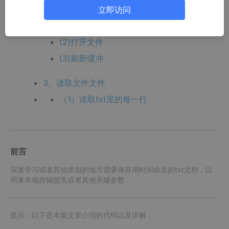
2、保存文件
立即访问
(1)路径格式
(2)打开文件
(3)刷新缓冲
3、读取文件文件
（1）读取txt里的每一行
前言
深度学习或者其他类似的地方需要保存用时间命名的txt文档，以
用来本地存储损失或者其他关键参数
提示：以下是本篇文章介绍的代码以及讲解