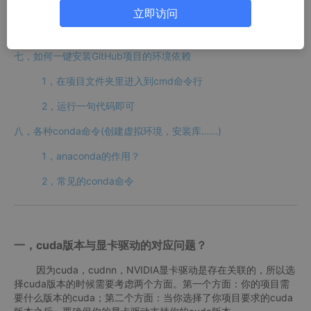
五，升级pip命令
立即访问
六，在cmd中提示缺少pip、python、conda等命令
七，如何一键安装GitHub项目的环境依赖
1，在项目文件夹里进入到cmd命令行
2，运行一句代码即可
八，各种conda命令(创建虚拟环境，安装库……)
1，anaconda的作用？
2，常见的conda命令
一，cuda版本与显卡驱动的对应问题？
因为cuda，cudnn，NVIDIA显卡驱动是存在关联的，所以选
择cuda版本的时候需要考虑两个方面。第一个方面：你的项目需
要什么版本的cuda；第二个方面：当你选择了你项目要求的cuda