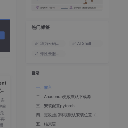
热门标签
华为云码道（Codearts）
AI Shell
弹性云服务器
更改
目录
nt
一、前言
定义
二、Anaconda更改默认下载源
"实
三、安装配置pytorch
键前
镜
t是
四、更改虚拟环境默认安装位置（如果不介意按照默认路径安装虚拟环境可跳过此小节）
不再
五、结束语
量模