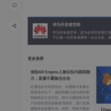
conda
 config 
--
remove
2.2
利用上面两条语句就可以添加或删除下载源
华为开发者空间
华为开发者空间，是为全球开发者打
conda config --add channels https:
//mi
r
于让每一位开发者拥有一台云主机，
来添加清华镜像源，增加之后再输入
conda
co
更多推荐
成功
借助AR Engine人脸识别与跟踪能
力，直播不露脸也生动
在通信技术高度发达、短视频与直播全
面普及的当下，虚拟形象已成为保护面
下面给大家列举几个常见的国内镜像源，个人认
部隐私的主流手段。部分注重隐私的用
像、清华源：
户会借助虚拟形象遮挡面部，进行短视
频制作或直播互动。然而，现有方案的
【Gau