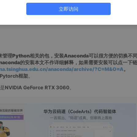
立即访问
意按照默认路径安装虚拟环境可跳过此小节）
来管理Python相关的包，安装Anaconda可以很方便的切换不
aconda的安装本文不作详细解释，如果需要安装可以点一下链
tuna.tsinghua.edu.cn/anaconda/archive/?C=M&O=A
。
ytorch框架
。
是
NVIDIA GeForce RTX 3060
。