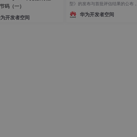
型》的发布与首批评估结果的公布
字节码（一）
志着中国Agent产业正式迈入"有标
华为开发者空间
华为开发者空间
依、有尺可量"的新阶段。OfficeAc
e/
批通过重要级评估，既是对自身Age
技术实力的验证，更是对行业的一
诺——让每一个运
onfig
--
add
channels 链接地址
即可添加，当有多个源时，也
nnels 链接地址
即可删除对应的镜像源。
python的版本（我的是3.9版，不同版本更语句中3.9即可），然
thon=
3
.
9
是在C盘，想要更改安装位置的小伙伴可以看下一小节，不想更