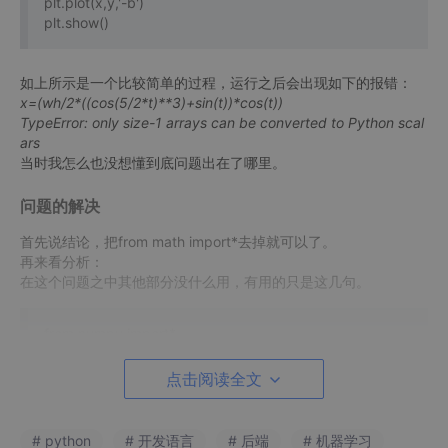
plt.plot(x,y,'-b')
plt.show()
如上所示是一个比较简单的过程，运行之后会出现如下的报错：
x=(wh/2*((cos(5/2*t)**3)+sin(t))*cos(t))
TypeError: only size-1 arrays can be converted to Python scal
ars
当时我怎么也没想懂到底问题出在了哪里。
问题的解决
首先说结论，把from math import*去掉就可以了。
再来看分析：
在这个问题之中其他部分没什么用，有用的只是这几句。
from numpy import*
from math import*
点击阅读全文
t=arange(0,4*pi,0.01)
# python
# 开发语言
# 后端
# 机器学习