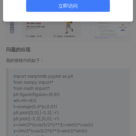
立即访问
推荐内容
问题的出现
我的报错代码如下：
import matplotlib.pyplot as plt
from numpy import*
from math import*
plt.figure(figsize=(6,6))
wh=hh=6/2
t=arange(0,4*pi,0.01)
plt.plot([0,0],[-3,3],'-r')
plt.plot([-3,3],[0,0],'-r')
x=(wh/2*((cos(5/2*t)**3)+sin(t))*cos(t))
y=(hh/2*(cos(5/2*t)**3+sin(t))*sin(t))