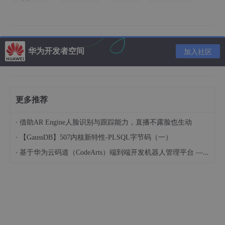
x=(wh/2*(cos(5/2*t)**3+sin(t))*cos(t))
y=(hh/2*(cos(5/2*t)**3+sin(t))*sin(t))
华为开发者空间
加入社区
血的教训告诉大家from xxx import*真的不能随便乱用。
我在上一篇的时候其实有特意留意了一下import*可能会出问题这
件事但是没太在意，结果就遇到了问题。
更多推荐
from xxx import*虽然可以省去写前缀之苦，但是有一方面的问题
在于当函数重名时就会出现指代不明。
这个用法的弊端好像不止这一点，据我查看到的资料它与普通的im
·
借助AR Engine人脸识别与跟踪能力，直播不露脸也生动
port实现方式完全不同，有兴趣可以另行查找。
·
【GaussDB】507内核新特性-PLSQL字节码（一）
我在这里使用了两次，为了避免之后缺点啥东西同时全部引入了nu
mpy和math。
·
基于华为云码道（CodeArts）端到端开发机器人管理平台 — 实操指导文档
这个t在使用了numpy里的函数arange之后生成的是numpy的nda
rray对象，也就是n维数组。
而类型为array的里面数据要处理需要使用numpy里的函数。
我们要画的函数图像里用到了cos(x)和sin(x)，numpy里面有，所
以我们需要使用numpy里的。
而由于我之前引入了math和numpy，在这里自动使用了math的co
s(x)和sin(x)，遂报错。