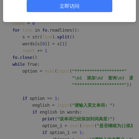
立即访问
fo
 = 
open
(
"dict.txt"
, 
"r"
)

count
 = 
0
for
line
 in 
fo
.readlines():

    s = str(
line
).
split
()

    words[s[
0
]] = s[
1
]

count
 += 
1
fo
.
close
while
 True:

    option = 
eval
(
input
(
"********************"
"\n1  添加\n2  查询\n3  退出
"********************"
))

if
 option == 
1
:

        english = 
input
(
"请输入英文单词: "
)

if
 english in words:

print
(
"该单词已经添加到词典里!"
)

            option_1 = 
eval
(
input
(
"是否继续为{}添加
if
 option_1 == 
1
:
