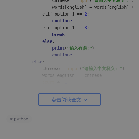
                chinese = 
input
(
"请输入中文释义："
)

                words[english] = words[english] + 
"
            elif option_1 == 
2
:

continue
            elif option_1 == 
3
:

break
else
:

print
(
"输入有误!"
)

continue
else
:

            chinese = 
input
(
"请输入中文释义: "
)

            words[english] = chinese

count
 += 
1
    elif option == 
2
:

        english = 
input
(
"请输入你要查询的英文单词："
)

点击阅读全文
if
 english not in words:

print
(
"字典库中未找到这个单词!"
)

continue
# python
else
:

print
(
"{}的中文释义是:{}"
.format(english
    elif option == 
3
:
