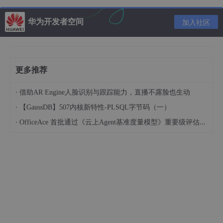
break
else
:

华为开发者空间
加入社区
print
(
"输入有误"
)

break
items
 = 
list
(words.
items
fo
 = 
open
(
"dict.txt"
, 
"w"
更多推荐
for
 i in 
range
(
count
):

    english, chinese = 
items
[i]

·
借助AR Engine人脸识别与跟踪能力，直播不露脸也生动
    s = english + 
" "
 + chinese + 
'\n'
fo
.
write
(s)

·
【GaussDB】507内核新特性-PLSQL字节码（一）
·
OfficeAce 首批通过《云上Agent基准度量模型》重要级评估，定义智能体可信新标杆
fo
.
close
()
https://download.csdn.net/download/qq_52988674/3227289
3
https://download.csdn.net/download/qq_52988674/322
72893
练习文档链接