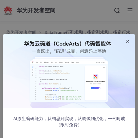
华为开发者空间
华为开发者空间
DataFrame行列求和，指定列求和，指定行求
和
DataFrame行列求和，指定列求和，指定行求和
杨杨little
26373人浏览 · 2021-05-04 00:37:45
想统计某些公司在各个省份开分公司的情况
df = pd.DataFrame([[
'A公司'
, 
1
, 
2
, 
3
, 
4
, 
5
], [
'B公司
# df_sum = df.sum()   # 全部列求和

AI原生编码能力，从构思到实现，从调试到优化，一气呵成
df_sum = df[[
'北京'
, 
'江苏'
, 
'浙江'
, 
'上海'
, 
'广东'
]
（限时免费）
df.loc[df.
index
.max()+
1
] = df_sum

df.loc[df.
index
.max(),
'公司名'
] = 
'各省合计'