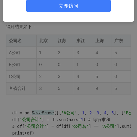
立即访问
得到结果如下：
公司名
北京
江苏
浙江
上海
广东
A公司
1
2
3
4
5
B公司
0
0
1
0
0
C公司
2
3
4
5
0
各省合计
3
5
8
9
5
df = pd.
DataFrame
([[
'A公司'
, 
1
, 
2
, 
3
, 
4
, 
5
], [
'B公司
df[
'公司合计'
] = df.sum(axis=
1
) # 每行求和

# df[
'公司合计'
] = df[df[
'公司名'
] == 
'A公司'
].sum(ax