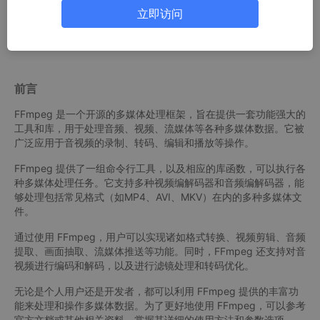
立即访问
三、检验和测试
四、FFmpeg命令大全
前言
FFmpeg 是一个开源的多媒体处理框架，旨在提供一套功能强大的
工具和库，用于处理音频、视频、流媒体等各种多媒体数据。它被
广泛应用于音视频的录制、转码、编辑和播放等操作。
FFmpeg 提供了一组命令行工具，以及相应的库函数，可以执行各
种多媒体处理任务。它支持多种视频编解码器和音频编解码器，能
够处理包括常见格式（如MP4、AVI、MKV）在内的多种多媒体文
件。
通过使用 FFmpeg，用户可以实现诸如格式转换、视频剪辑、音频
提取、画面抽取、流媒体推送等功能。同时，FFmpeg 还支持对音
视频进行编码和解码，以及进行滤镜处理和转码优化。
无论是个人用户还是开发者，都可以利用 FFmpeg 提供的丰富功
能来处理和操作多媒体数据。为了更好地使用 FFmpeg，可以参考
官方文档或其他相关资料，掌握其详细的使用方法和参数选项。