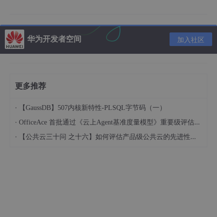
05.ffmpeg命令大全：https://pla.lanzout.com/iV6Gp15pd7a
h
二、安装
华为开发者空间
加入社区
下载这个，然后解压到相应的文件夹。
更多推荐
·
【GaussDB】507内核新特性-PLSQL字节码（一）
·
OfficeAce 首批通过《云上Agent基准度量模型》重要级评估，定义智能体可信新标杆
·
【公共云三十问 之十六】如何评估产品级公共云的先进性水平？
打开bin文件夹，复制这个路径，添加到系统变量中
以我的为例，D:\ffmpeg\bin