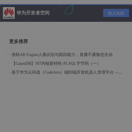
华为开发者空间
加入社区
注意细节
路径前加“r”因为“\”会将特殊字符转义比如“\n”使回车加行的意思，
更多推荐
不加‘r’的话可以将路径换为“D:\python\test1\”或者“D:/python/test
1/”。
·
借助AR Engine人脸识别与跟踪能力，直播不露脸也生动
方法一需要手动关闭文件（file.close()）。
·
【GaussDB】507内核新特性-PLSQL字节码（一）
·
基于华为云码道（CodeArts）端到端开发机器人管理平台 — 实操指导文档
推荐内容