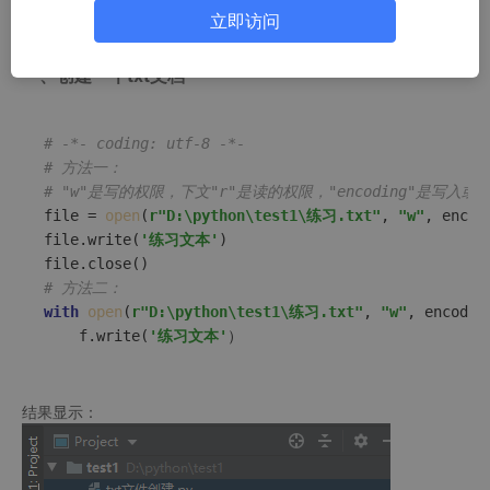
立即访问
一、创建一个txt文档
# -*- coding: utf-8 -*-
# 方法一：
# "w"是写的权限，下文"r"是读的权限，"encoding"是写入
file = 
open
(
r"D:\python\test1\练习.txt"
, 
"w"
, encod
file.write(
'练习文本'
)

# 方法二：
with
open
(
r"D:\python\test1\练习.txt"
, 
"w"
, encodin
    f.write(
'练习文本'
结果显示：