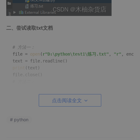
二、尝试读取txt文档
# 方法一：
file = 
open
(
r"D:\python\test1\练习.txt"
, 
"r"
, encod
print
(text)

# 方法二：
with
open
(
r"D:\python\test1\练习.txt"
, 
"r"
, encodin
    text = f.readline()

点击阅读全文
print
# python
结果显示：