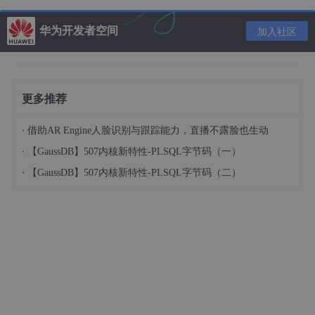
        threading.Timer(
3
if
 __name__ == 
'__main__'
:

华为开发者空间
加入社区
    heart_beat()

# 15秒后停止定时器
    time.sleep(
15
)

    cancel_tmr = 
True
更多推荐
·
借助AR Engine人脸识别与跟踪能力，直播不露脸也生动
第二种：
·
【GaussDB】507内核新特性-PLSQL字节码（一）
·
【GaussDB】507内核新特性-PLSQL字节码（二）
# -*- coding:utf-
8
 -*-

import threading

import time

exec_count = 
0
def 
start
():

print
(
"hello world"
, exec_count)

def 
heart_beat
():

print
(time.
strftime
(
'%Y-%m-%d %H:%M:%S'
))

    global exec_count
