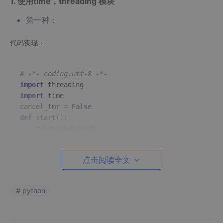
1. 使用time，threading 模块
第一种：
代码实现：
# -*- coding:utf-8 -*-
import
import
 time

cancel_tmr = 
False
def
start
():

#具体任务执行内容
print
(
"hello world"
)

点击阅读全文
def
heart_beat
():

# 打印当前时间
print
(time.strftime(
'%Y-%m-%d %H:%M:%S'
))

# python
if
not
 cancel_tmr:

        start()

# 每隔3秒执行一次