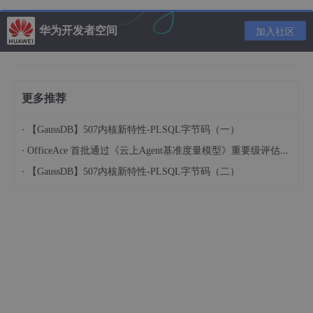
一旦启用了基于 Kerberos 的 Flink 安全性后，只需在提供的属性
华为开发者空间
加入社区
配置中包含以下两个设置（通过传递给内部 Kafka 客户端），即
可使用 Flink Kafka Consumer 或 Producer 向 Kafk a进行身份验
证：
更多推荐
将
security
.protocol
设置为
SASL_PLAINTEXT
（默认为
NONE
）：用于与 Kafka broker 进行通
·
【GaussDB】507内核新特性-PLSQL字节码（一）
信的协议。使用独立 Flink 部署时，也可以使用
·
OfficeAce 首批通过《云上Agent基准度量模型》重要级评估，定义智能体可信新标杆
SASL_SSL
；请在
此处
查看如何为 SSL 配置 Kafka
·
【GaussDB】507内核新特性-PLSQL字节码（二）
客户端。
将
sasl
.kerberos
.service
.name
设置为
kafka
（默认为
kafka
）：此值应与用于 Kafka broker 配
置的
sasl
.kerberos
.service
.name
相匹配。客户
端和服务器配置之间的服务名称不匹配将导致身份验
证失败。
有关 Kerberos 安全性 Flink 配置的更多信息，请参见[这里]({
{< re