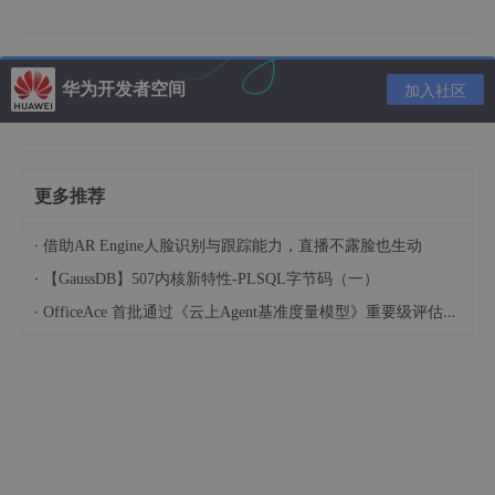
第一步：开启混淆开关
buildTypes {

华为开发者空间
加入社区
     release {

         minifyEnabled 
true
         proguardFiles getDefaultProguardFile(
'prog
     }

更多推荐
 }

·
借助AR Engine人脸识别与跟踪能力，直播不露脸也生动
·
【GaussDB】507内核新特性-PLSQL字节码（一）
第二步：配置gradle
·
OfficeAce 首批通过《云上Agent基准度量模型》重要级评估，定义智能体可信新标杆
defaultConfig {

      minSdkVersion 22

      targetSdkVersion 28

version
Code 1

version
Name 
"1.0"