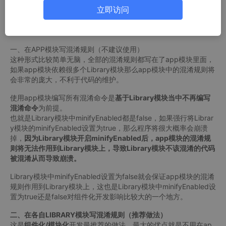
我们自己新建一个Library给主工程引用
立即访问
引入三方Library给项目主工程引用
这种情况下，一般我们需要对Library中的代码配置一些混淆规
则，以免打混淆包某些方法不生效而无法使用。
一、在APP模块写混淆规则（不建议使用）
这种形式比较简单无脑，全部的混淆规则都写在了app模块里面，
如果app模块依赖很多个Library模块那么app模块中的混淆规则将
会非常的庞大，不利于代码的维护。
使用app模块编写所有混淆命令是
基于Library模块当中不再编写
混淆命令
为前提。
也就是Library模块中minifyEnabled都是false，如果强行将Librar
y模块的minifyEnabled设置为true，那么程序将很大概率会崩溃
掉，
因为Library模块开启minifyEnabled后，app模块的混淆规
则将无法作用到Library模块上，导致Library模块不该混淆的代码
被混淆从而导致崩溃。
Library模块中minifyEnabled设置为false就会保证app模块的混淆
规则作用到Library模块上，这也是Library模块中minifyEnabled设
置为true还是false对组件化开发影响比较大的一个地方。
二、在各自LIBRARY模块写混淆规则（推荐做法）
这是
组件化/模块化
开发最推荐的做法，最大的优点就是不用在ap