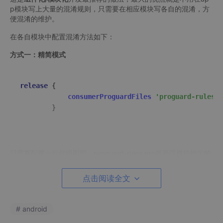
p模块写上大量的混淆规则，只需要在相应模块写各自的混淆，方
便混淆的维护。
在各自模块中配置混淆方法如下：
方式一：精简模式
release
 {

consumerProguardFiles
'proguard-rules.p
        }

只需要配置一行代码即可，proguard-rules.pro就是该模块特定的
混淆规则，使用这种配置最大的一个好处就是Library模块的是否
混淆完全由app模块来决定；
点击阅读全文
这种配置有一个非常重要的关键点：就是不能设置minifyEnabled
true，因为设置为true之后，Library模块是否混淆的控制权将只能
由该模块自身决定，app模块将无法控制Library模块的混淆与否。
# android
方式二：常用模式