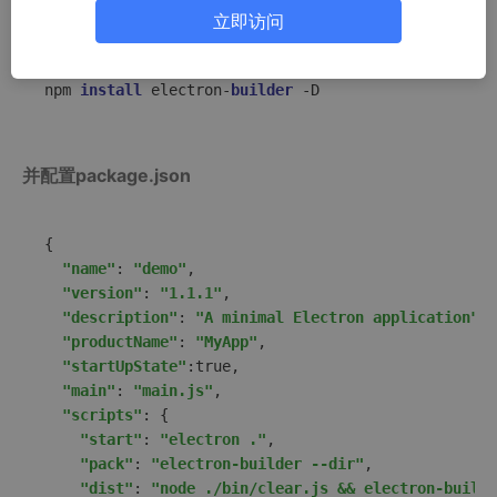
立即访问
或者
npm 
install 
electron-
builder 
-D
并配置package.json
{

"name"
: 
"demo"
,

"version"
: 
"1.1.1"
,

"description"
: 
"A minimal Electron application"
,

"productName"
: 
"MyApp"
,

"startUpState"
:true,

"main"
: 
"main.js"
,

"scripts"
: {

"start"
: 
"electron ."
,

"pack"
: 
"electron-builder --dir"
,

"dist"
: 
"node ./bin/clear.js && electron-builde