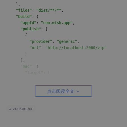
  },

"files"
: 
"dist/**/*"
,

"build"
: {

"appId"
: 
"com.wish.app"
,

"publish"
: [

      {

"provider"
: 
"generic"
,

"url"
: 
"http://localhost:2060/zip"
      }

    ],

"mac"
: {

"target"
: [

"dmg"
,

"zip"
点击阅读全文
      ]

    },

"win"
: {

# zookeeper
"icon"
: 
"/icon/admin.ico"
,

"target"
: [

"nsis"
,
