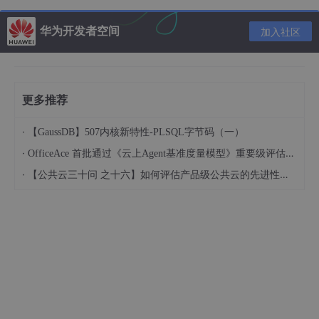
"zip"
      ]

华为开发者空间
加入社区
    }

  },

"repository"
: 
"https://github.com/electron/electr
"keywords"
: [

更多推荐
"Electron"
,

"quick"
,

"start"
,

·
【GaussDB】507内核新特性-PLSQL字节码（一）
"tutorial"
,

·
OfficeAce 首批通过《云上Agent基准度量模型》重要级评估，定义智能体可信新标杆
"demo"
·
【公共云三十问 之十六】如何评估产品级公共云的先进性水平？
  ],

"author"
: 
"GitHub"
,

"license"
: 
"CC0-1.0"
,

"devDependencies"
: {

"electron"
: 
"^5.0.6"
,

"electron-builder"
: 
"^21.1.0"
  },

"dependencies"
: {

"del"
: 
"^5.0.0"
,

"electron-updater"
: 
"^4.1.2"
,
