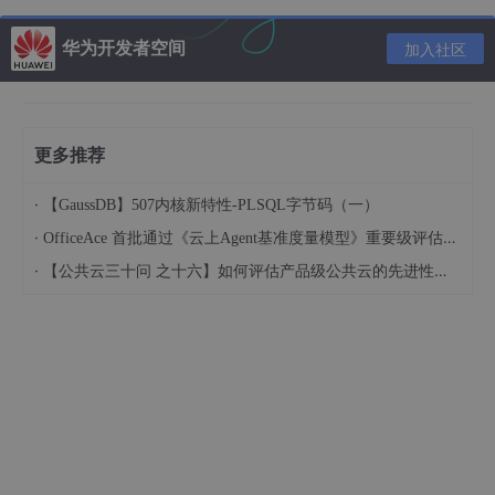
// 创建线程二：在启动2s后，分别去tl、list对象中取
华为开发者空间
加入社区
new
 Thread(() -> {

try
 {

                Thread.sleep(
2000
);

            } 
catch
 (InterruptedException e) {

更多推荐
                e.printStackTrace();

            }

·
【GaussDB】507内核新特性-PLSQL字节码（一）
            System.
out
.println(Thread.currentThread
            System.
out
.println(Thread.currentThread
·
OfficeAce 首批通过《云上Agent基准度量模型》重要级评估，定义智能体可信新标杆
        },
"thread-2"
).start();

·
【公共云三十问 之十六】如何评估产品级公共云的先进性水平？
    }

// 测试静态内部类Person
static
class
Person
 {

private
 String name;

private
int
 age;

public
void
setName
(
String name
)
 {

this
.name = name;

        }
