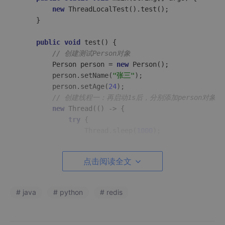
new
 ThreadLocalTest().test();

    }

public
void
test
()
 {

// 创建测试Person对象
        Person person = 
new
 Person();

        person.setName(
"张三"
);

        person.setAge(
24
);

// 创建线程一：再启动1s后，分别添加person对象到t
new
 Thread(() -> {

try
 {

                Thread.sleep(
1000
);

            } 
catch
 (InterruptedException e) {

                e.printStackTrace();

点击阅读全文
            }

            tl.
set
(person);

            list.
add
(person);

# java
# python
# redis
            System.
out
.println(Thread.currentThread
            System.
out
.println(Thread.currentThread
        },
"thread-1"
).start();
