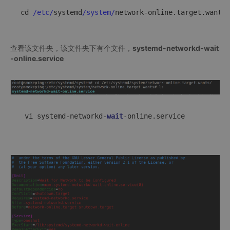
cd 
/etc/
systemd
/system/
查看该文件夹，该文件夹下有个文件，
systemd-networkd-wait
-online.service
 vi systemd-networkd-
wait