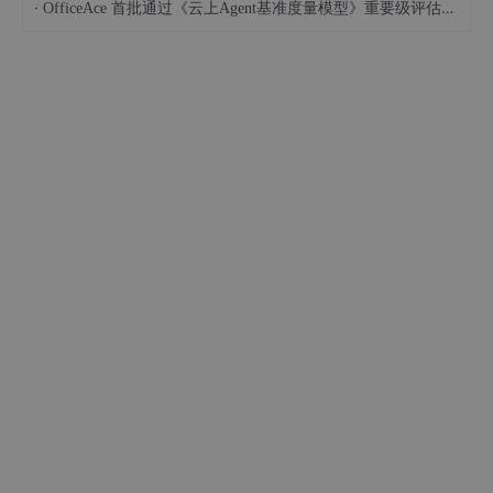
·
OfficeAce 首批通过《云上Agent基准度量模型》重要级评估，定义智能体可信新标杆