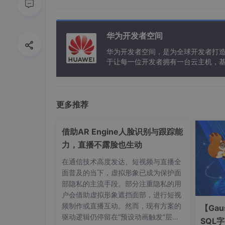
轻量：没有自带很多软件，安装完虚拟磁盘才15
快速：没有图形界面，启动速度快。
安全：面向安全的轻量发行版
华为开发者空间
简单：提供APK包管理工具，软件的搜索、安
华为开发者空间，是为全球开发者打
于让每一位开发者拥有一台云主机，
3. Alpine国内源
清华大学：https://mirror.tuna.tsinghua.edu.cn
阿里云：https://mirrors.aliyun.com/alpine/
更多推荐
网易：http://mirrors.163.com/
4. 安装Alpine
借助AR Engine人脸识别与跟踪能
力，直播不露脸也生动
下载alpine镜像
在通信技术高度发达、短视频与直播全
新建一台虚拟机，类型选Linux，
版本选Linux
面普及的当下，虚拟形象已成为保护面
部隐私的主流手段。部分注重隐私的用
的情况进行调整。
户会借助虚拟形象遮挡面部，进行短视
// 选择自定义安装，之后一路回车
频制作或直播互动。然而，现有方案的
【Gau
驱动逻辑仍停留在“预设动画触发”层
SQL