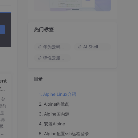
热门标签
华为云码道（Codearts）
AI Shell
弹性云服务器
目录
nt
定义
1. Alpine Linux介绍
"实
2. Alpine的优点
真机
键前
t是
3. Alpine国内源
不再
4. 安装Alpine
量模
，标
5. Alpine配置ssh远程登录