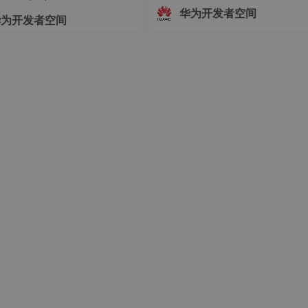
志着中国Agent产业正式迈入"有标
华为开发者空间
华为开发者空间
依、有尺可量"的新阶段。OfficeAc
批通过重要级评估，既是对自身Age
技术实力的验证，更是对行业的一
诺——让每一个运