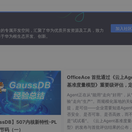
0M。
装、删除、升级都非常方便。
加入社区
造的专属开发空间，汇聚了华为优质开发资源及工具，致力
基于华为根生态开发、创新。
/alpine/
OfficeAce 首批通过《云上Age
基准度量模型》重要级评估，
智能体可信新标杆
Agent正在从"能用"走向"好用"，从
5.0
x
86
的
64
位
，内存和磁盘选择默认的即可，也可以根据自己
验"走向"生产"。而规模化落地的关
提，是可信——企业需要知道Agen
否安全、是否可靠、是否高效，而
是"试试看"。《云上Agent基准度
ssDB】507内核新特性-PL
型》的发布与首批评估结果的公布
字节码（一）