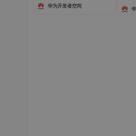
面，主播的真实动作、姿态变化及情绪
华为开发者空间
起伏无法被实时解析与映射。这种遮挡
方式虽保护了隐私，却牺牲了沉浸感与
互动性，使主播的真实感大打折扣。为
解决这一问题，HarmonyOS SDK（AR
Engine