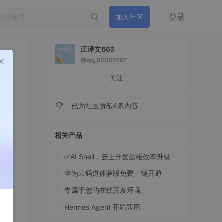
登录
加入社区
汪泽文666
@qq_60387497
关注
已为社区贡献4条内容
相关产品
✅AI Shell，云上开发运维效率升级
华为云码道体验版免费一键开通
专属于您的在线开发环境
Hermes Agent 开箱即用