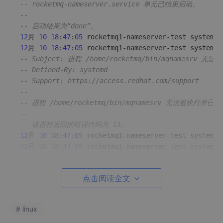
-- rocketmq-nameserver.service 单元已结束启动。
-- 
-- 启动结果为“done”。
12
月 
10
18
:
47
:
05
 rocketmq1-nameserver-test systemd[
12
月 
10
18
:
47
:
05
 rocketmq1-nameserver-test systemd[
-- Subject: 进程 /home/rocketmq/bin/mqnamesrv 无法
-- Defined-By: systemd
-- Support: https://access.redhat.com/support
-- 
-- 进程 /home/rocketmq/bin/mqnamesrv 无法被执行并已
-- 
-- 该进程返回的错误代码为 13。
12
月 
10
18
:
47
:
05
 rocketmq1-nameserver-test systemd[
12
月 
10
18
:
47
:
05
 rocketmq1-nameserver-test systemd[
-- Subject: Unit failed
-- Defined-By: systemd
点击阅读全文
-- Support: https://access.redhat.com/support
-- 
-- The unit rocketmq-nameserver.service has entered
# linux
12
月 
10
18
:
47
:
05
 rocketmq1-nameserver-test dbus-dae