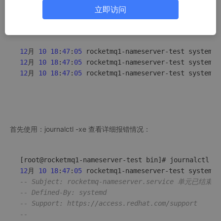
   Active: failed (Result: 
exit
-code) since Fri 
202
立即访问
  Process: 
2414
 ExecStart=
/home/
rocketmq
/bin/m
qname
 Main PID: 
2414
 (code=exited, status=
203
/EXEC)

12
月 
10
18
:
47
:
05
 rocketmq1-nameserver-test systemd[
12
月 
10
18
:
47
:
05
 rocketmq1-nameserver-test systemd[
12
月 
10
18
:
47
:
05
 rocketmq1-nameserver-test systemd[
首先使用：journalctl -xe 查看详细报错情况：
12
月 
10
18
:
47
:
05
 rocketmq1-nameserver-test systemd[
-- Subject: rocketmq-nameserver.service 单元已结束
-- Defined-By: systemd
-- Support: https://access.redhat.com/support
-- 