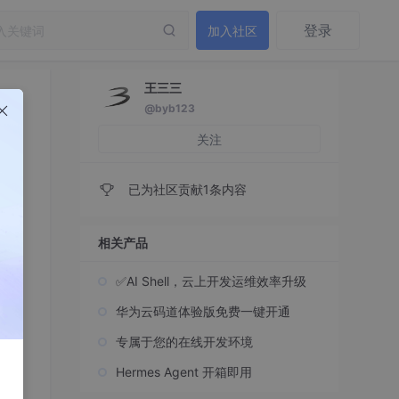
登录
加入社区
王三三
@byb123
关注
已为社区贡献1条内容
相关产品
✅AI Shell，云上开发运维效率升级
华为云码道体验版免费一键开通
专属于您的在线开发环境
Hermes Agent 开箱即用