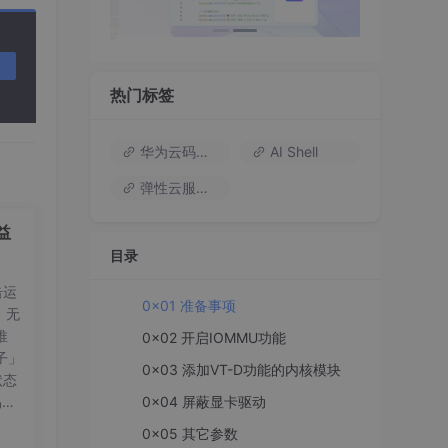
热门标签
华为云码道（Codearts）
AI Shell
弹性云服务器
益
目录
击运
0x01 准备事项
，无
推
0x02 开启IOMMU功能
子」
0x03 添加VT-D功能的内核模块
状态
0x04 屏蔽显卡驱动
易到
动跳
0x05 其它参数
析/