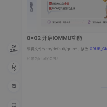
推荐内容
0x02 开启IOMMU功能
编辑文件*/etc/default/grub*，修改
GRUB_CM
2.6w
如果为Intel的CPU
10
GRUB_CMDLINE_LINUX_DEFAULT
=
"quiet intel
如果为AMD的CPU
GRUB_CMDLINE_LINUX_DEFAULT
=
"quiet intel