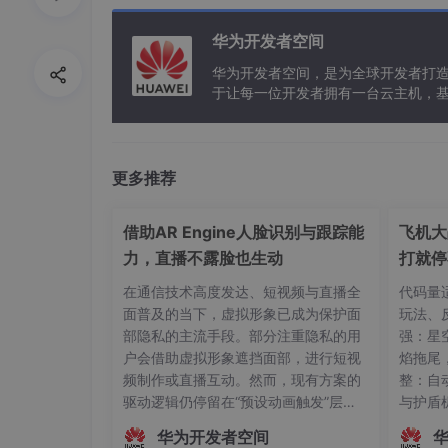
华为开发者空间
0x03 添加
VT-D
功能的内核模块
华为开发者空间，是为全球开发者打
于让每一位开发者拥有一台云主机，
打开文件
/etc/m
odules
，新增以下4行内容
更多推荐
vfio

vfio
_iommu_type1

vfio_pci

借助AR Engine人脸识别与跟踪能
飞机大
vfio_
力，直播不露脸也生动
打就停
在通信技术高度发达、短视频与直播全
代码量适
面普及的当下，虚拟形象已成为保护面
玩法、
0x04 屏蔽显卡驱动
部隐私的主流手段。部分注重隐私的用
强：星空
户会借助虚拟形象遮挡面部，进行短视
焰拖尾
频制作或直播互动。然而，现有方案的
整：自
# 屏蔽镭龙显卡驱动
驱动逻辑仍停留在“预设动画触发”层
与护盾
echo
"blacklist radeon"
 >> /etc/modprob
面，主播的真实动作、姿态变化及情绪
行：双击
华为开发者空间
起伏无法被实时解析与映射。这种遮挡
依赖从