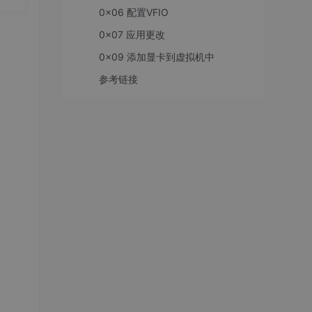
0x06 配置VFIO
，生
好用
0x07 应用更改
，最
0x09 添加显卡到虚拟机中
参考链接
pts.conf
