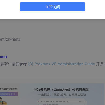
立即访问
n
om/zh-hans
boot
2
步骤中需要参考
[3] Proxmox VE Administration Guide
开启i