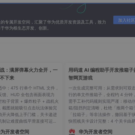
加入社区
造的专属开发空间，汇聚了华为优质开发资源及工具，致力
基于华为根生态开发、创新。
战：满屏弹幕火力全开，一
用码道 AI 编程助手开发推箱子
不下来
智网页游戏
中：475 行单个 HTML 文件，
一次生成完整可用：从需求到可双
反馈、HUD 全包含画面表现力
行的单文件推箱子，全程约 4 分钟
粒子背景 + 爆炸粒子 + 战机火
需手工补代码规则实现严谨：移动/
，截图就能吸引点击玩法体验完
箱/阻挡判定清晰，杜绝「推两个箱
动开火降低上手门槛，关卡递进
「拉箱子」等非法操作，撤回基于
机制让难度曲线平滑直接可运
快照栈关卡设计完整：4 个关卡由
e.d/pve-blacklist.conf

index.html即玩，无任何构建
难，字符画定义便于扩展，通关自
华为开发者空间
华为开发者空间
贴需求到能玩的飞机大战，码道
转、全部通关回环工程习惯良好：解